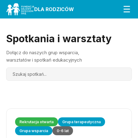
☰
DLA RODZICÓW
Spotkania i warsztaty
Dołącz do naszych grup wsparcia,
warsztatów i spotkań edukacyjnych
Search
Rekrutacja otwarta
Grupa terapeutyczna
Grupa wsparcia
0-6 lat