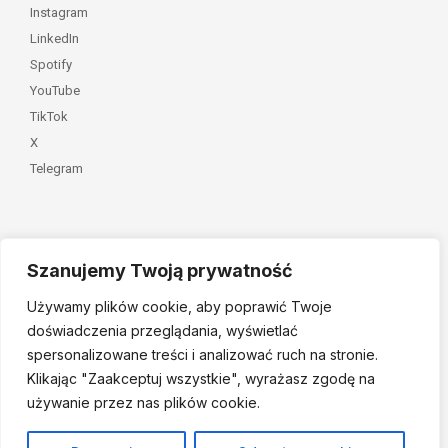
Instagram
LinkedIn
Spotify
YouTube
TikTok
X
Telegram
Szanujemy Twoją prywatność
Należymy do
Używamy plików cookie, aby poprawić Twoje
doświadczenia przeglądania, wyświetlać
spersonalizowane treści i analizować ruch na stronie.
Klikając "Zaakceptuj
wszystkie", wyrażasz zgodę na
używanie przez nas plików cookie.
© 2026 Fundacja Dajemy Dzieciom Siłę • Projekt:
nordmind.pl