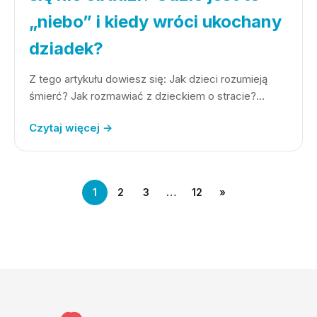
„niebo” i kiedy wróci ukochany
dziadek?
Z tego artykułu dowiesz się: Jak dzieci rozumieją
śmierć? Jak rozmawiać z dzieckiem o stracie?…
Czytaj więcej →
1
2
3
…
12
»