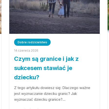
Dobre rodzicielstwo
14 czerwca 2026
Czym są granice i jak z
sukcesem stawiać je
dziecku?
Z tego artykułu dowiesz się: Dlaczego ważne
jest wyznaczanie dziecku granic? Jak
wyznaczać dziecku granice?…