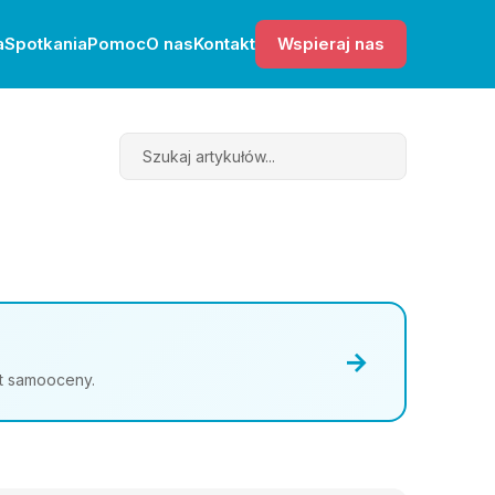
a
Spotkania
Pomoc
O nas
Kontakt
Wspieraj nas
Search
→
st samooceny.