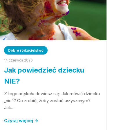
Dobre rodzicielstwo
14 czerwca 2026
Jak powiedzieć dziecku
NIE?
Z tego artykułu dowiesz się: Jak mówić dziecku
„nie”? Co zrobić, żeby zostać usłyszanym?
Jak…
Czytaj więcej →