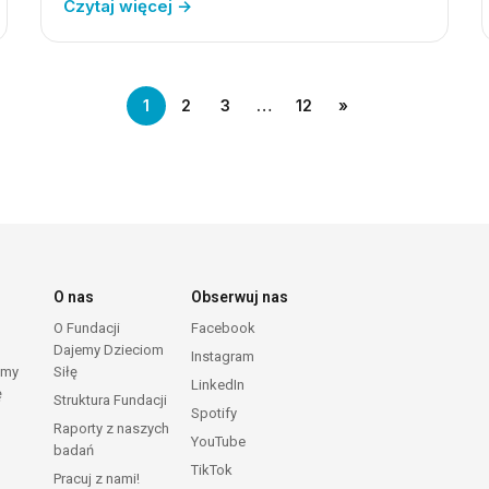
Czytaj więcej →
1
2
3
…
12
»
O nas
Obserwuj nas
O Fundacji
Facebook
Dajemy Dzieciom
Instagram
emy
Siłę
LinkedIn
ę
Struktura Fundacji
Spotify
Raporty z naszych
YouTube
badań
TikTok
Pracuj z nami!