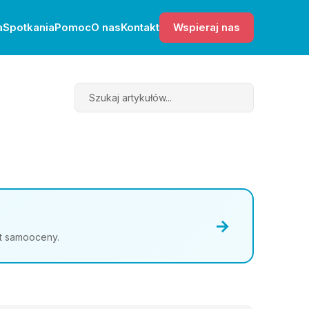
a
Spotkania
Pomoc
O nas
Kontakt
Wspieraj nas
Search
→
st samooceny.