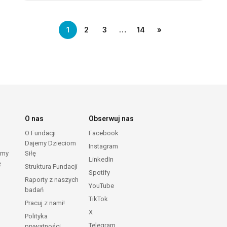
1
2
3
…
14
»
O nas
Obserwuj nas
O Fundacji
Facebook
Dajemy Dzieciom
Instagram
emy
Siłę
LinkedIn
ę
Struktura Fundacji
Spotify
Raporty z naszych
YouTube
badań
TikTok
Pracuj z nami!
X
Polityka
Telegram
prywatności