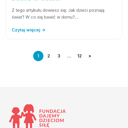
Z tego artykułu dowiesz się: Jak dzieci poznają
świat? W co się bawić w domu?…
Czytaj więcej →
1
2
3
…
12
»