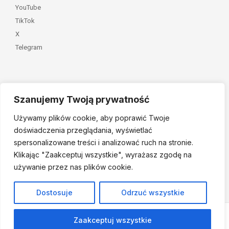
YouTube
TikTok
X
Telegram
Szanujemy Twoją prywatność
Należymy do
Używamy plików cookie, aby poprawić Twoje
doświadczenia przeglądania, wyświetlać
spersonalizowane treści i analizować ruch na stronie.
Klikając "Zaakceptuj
wszystkie", wyrażasz zgodę na
używanie przez nas plików cookie.
© 2026 Fundacja Dajemy Dzieciom Siłę • Projekt:
nordmind.pl
Dostosuje
Odrzuć wszystkie
Zaakceptuj wszystkie