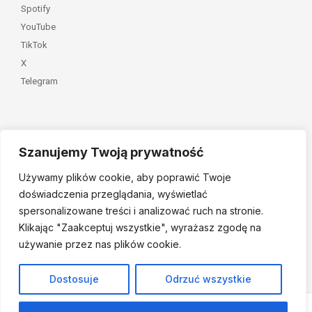
Spotify
YouTube
TikTok
X
Telegram
Szanujemy Twoją prywatność
Należymy do
Używamy plików cookie, aby poprawić Twoje
doświadczenia przeglądania, wyświetlać
spersonalizowane treści i analizować ruch na stronie.
Klikając "Zaakceptuj
wszystkie", wyrażasz zgodę na
używanie przez nas plików cookie.
© 2026 Fundacja Dajemy Dzieciom Siłę • Projekt:
nordmind.pl
Dostosuje
Odrzuć wszystkie