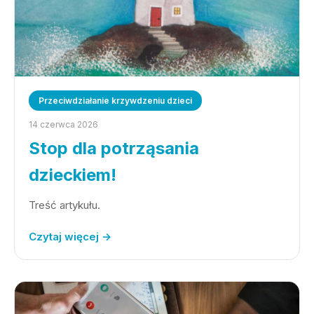
Przeciwdziałanie krzywdzeniu dzieci
14 czerwca 2026
Stop dla potrząsania
dzieckiem!
Treść artykułu.
Czytaj więcej →