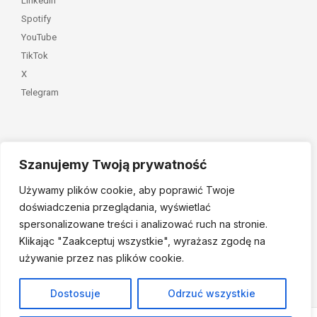
LinkedIn
Spotify
YouTube
TikTok
X
Telegram
Szanujemy Twoją prywatność
Należymy do
Używamy plików cookie, aby poprawić Twoje
doświadczenia przeglądania, wyświetlać
spersonalizowane treści i analizować ruch na stronie.
Klikając "Zaakceptuj
wszystkie", wyrażasz zgodę na
używanie przez nas plików cookie.
© 2026 Fundacja Dajemy Dzieciom Siłę • Projekt:
nordmind.pl
Dostosuje
Odrzuć wszystkie