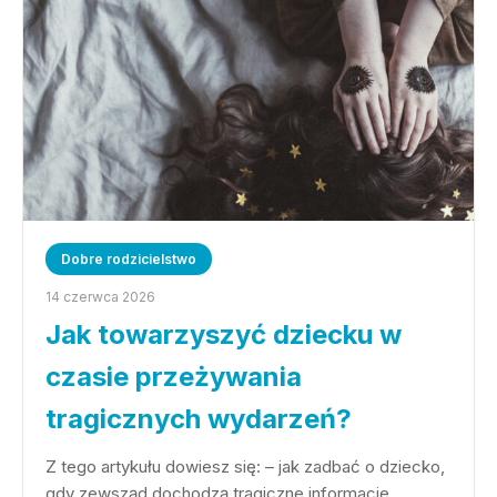
Dobre rodzicielstwo
14 czerwca 2026
Jak towarzyszyć dziecku w
czasie przeżywania
tragicznych wydarzeń?
Z tego artykułu dowiesz się: – jak zadbać o dziecko,
gdy zewsząd dochodzą tragiczne informacje…