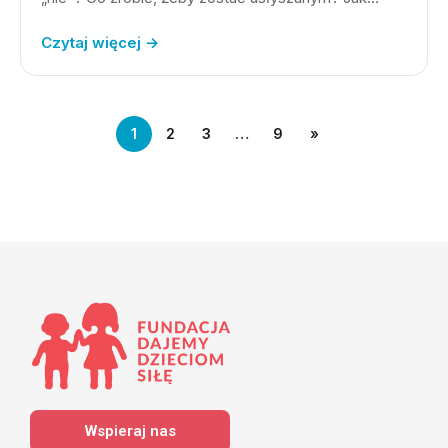
Czytaj więcej →
1
2
3
…
9
»
Wspieraj nas