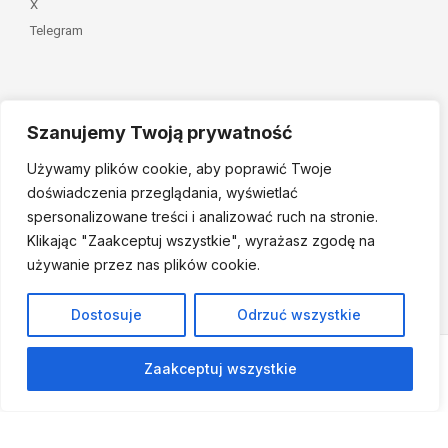
X
Telegram
Szanujemy Twoją prywatność
Należymy do
Używamy plików cookie, aby poprawić Twoje
doświadczenia przeglądania, wyświetlać
spersonalizowane treści i analizować ruch na stronie.
Klikając "Zaakceptuj
wszystkie", wyrażasz zgodę na
używanie przez nas plików cookie.
© 2026 Fundacja Dajemy Dzieciom Siłę • Projekt:
nordmind.pl
Dostosuje
Odrzuć wszystkie
Zaakceptuj wszystkie
Strona powstała w ramach projektu finansowanego ze środków
Fundacji Drzewo i Jutro.