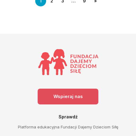
1
2
3
…
9
»
Wspieraj nas
Sprawdź
Platforma edukacyjna Fundacji Dajemy Dzieciom Siłę