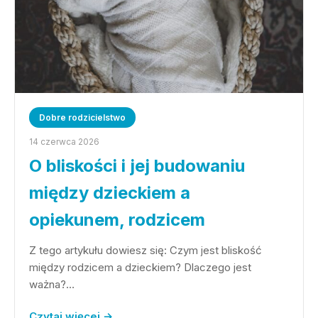
Dobre rodzicielstwo
14 czerwca 2026
O bliskości i jej budowaniu
między dzieckiem a
opiekunem, rodzicem
Z tego artykułu dowiesz się: Czym jest bliskość
między rodzicem a dzieckiem? Dlaczego jest
ważna?…
Czytaj więcej →