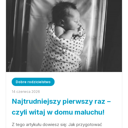
Dobre rodzicielstwo
14 czerwca 2026
Najtrudniejszy pierwszy raz –
czyli witaj w domu maluchu!
Z tego artykułu dowiesz się: Jak przygotować