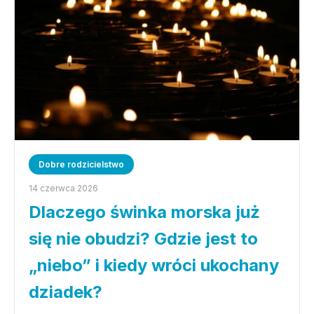
Dobre rodzicielstwo
14 czerwca 2026
Dlaczego świnka morska już
się nie obudzi? Gdzie jest to
„niebo” i kiedy wróci ukochany
dziadek?