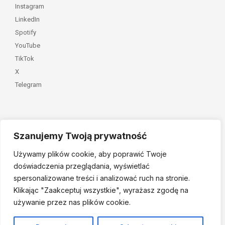
Instagram
LinkedIn
Spotify
YouTube
TikTok
X
Telegram
Szanujemy Twoją prywatność
Należymy do
Używamy plików cookie, aby poprawić Twoje
doświadczenia przeglądania, wyświetlać
spersonalizowane treści i analizować ruch na stronie.
Klikając "Zaakceptuj
wszystkie", wyrażasz zgodę na
używanie przez nas plików cookie.
© 2026 Fundacja Dajemy Dzieciom Siłę • Projekt:
nordmind.pl