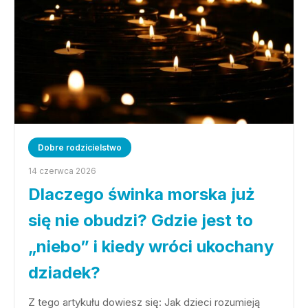
Dobre rodzicielstwo
14 czerwca 2026
Dlaczego świnka morska już
się nie obudzi? Gdzie jest to
„niebo” i kiedy wróci ukochany
dziadek?
Z tego artykułu dowiesz się: Jak dzieci rozumieją