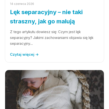
14 czerwca 2026
Lęk separacyjny – nie taki
straszny, jak go malują
Z tego artykułu dowiesz się: Czym jest lęk
separacyjny? Jakimi zachowaniami objawia się lęk
separacyjny…
Czytaj więcej →