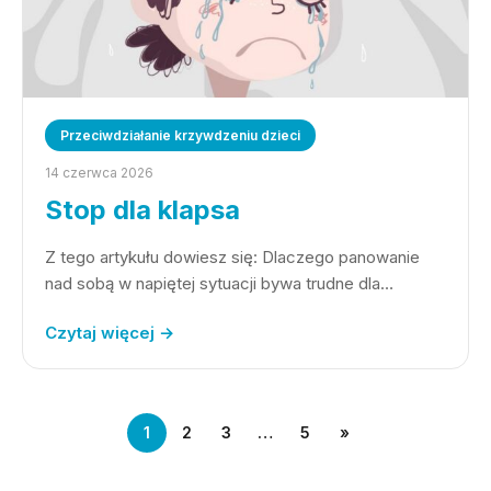
Przeciwdziałanie krzywdzeniu dzieci
14 czerwca 2026
Stop dla klapsa
Z tego artykułu dowiesz się: Dlaczego panowanie
nad sobą w napiętej sytuacji bywa trudne dla…
Czytaj więcej →
1
2
3
…
5
»