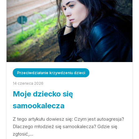
Przeciwdziałanie krzywdzeniu dzieci
14 czerwca 2026
Moje dziecko się
samookalecza
Z tego artykułu dowiesz się: Czym jest autoagresja?
Dlaczego młodzież się samookalecza? Gdzie się
zgłosić,…