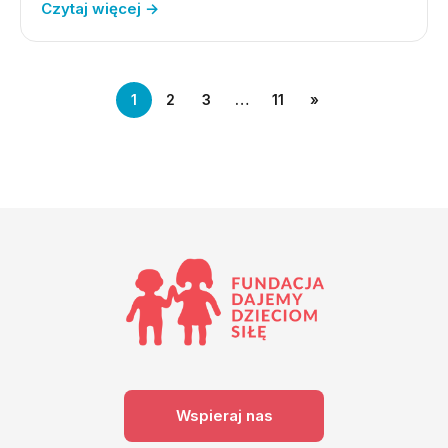
Czytaj więcej →
1
2
3
…
11
»
Wspieraj nas