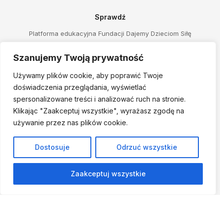
Sprawdź
Platforma edukacyjna Fundacji Dajemy Dzieciom Siłę
O nas
Szanujemy Twoją prywatność
O Fundacji Dajemy Dzieciom Siłę
Używamy plików cookie, aby poprawić Twoje
Struktura Fundacji
doświadczenia przeglądania, wyświetlać
Raporty z naszych badań
spersonalizowane treści i analizować ruch na stronie.
Klikając "Zaakceptuj
wszystkie", wyrażasz zgodę na
Pracuj z nami!
używanie przez nas plików cookie.
Polityka prywatności
Obserwuj nas
Dostosuje
Odrzuć wszystkie
Facebook
Zaakceptuj wszystkie
Instagram
LinkedIn
Spotify
YouTube