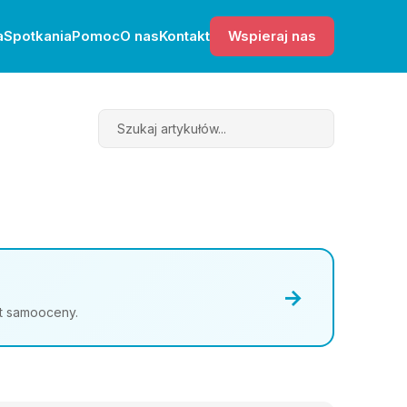
a
Spotkania
Pomoc
O nas
Kontakt
Wspieraj nas
Search
→
st samooceny.