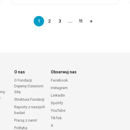
1
2
3
…
11
»
O nas
Obserwuj nas
O Fundacji
Facebook
Dajemy Dzieciom
Instagram
emy
Siłę
LinkedIn
ę
Struktura Fundacji
Spotify
Raporty z naszych
YouTube
badań
TikTok
Pracuj z nami!
X
Polityka