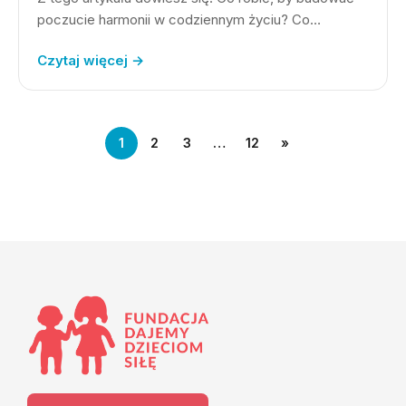
poczucie harmonii w codziennym życiu? Co…
Czytaj więcej →
1
2
3
…
12
»