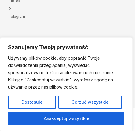
TikTok
X
Telegram
Szanujemy Twoją prywatność
Należymy do
Używamy plików cookie, aby poprawić Twoje
doświadczenia przeglądania, wyświetlać
spersonalizowane treści i analizować ruch na stronie.
Klikając "Zaakceptuj
wszystkie", wyrażasz zgodę na
używanie przez nas plików cookie.
© 2026 Fundacja Dajemy Dzieciom Siłę • Projekt:
nordmind.pl
Dostosuje
Odrzuć wszystkie
Zaakceptuj wszystkie
Strona powstała w ramach projektu finansowanego ze środków
Fundacji Drzewo i Jutro.