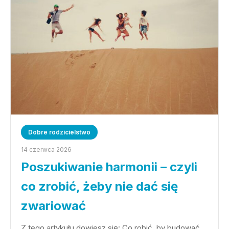
Dobre rodzicielstwo
14 czerwca 2026
Poszukiwanie harmonii – czyli
co zrobić, żeby nie dać się
zwariować
Z tego artykułu dowiesz się: Co robić, by budować