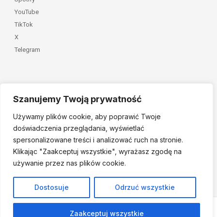
YouTube
TikTok
X
Telegram
Szanujemy Twoją prywatność
Należymy do
Używamy plików cookie, aby poprawić Twoje
doświadczenia przeglądania, wyświetlać
spersonalizowane treści i analizować ruch na stronie.
Klikając "Zaakceptuj
wszystkie", wyrażasz zgodę na
używanie przez nas plików cookie.
© 2026 Fundacja Dajemy Dzieciom Siłę • Projekt:
nordmind.pl
Dostosuje
Odrzuć wszystkie
Zaakceptuj wszystkie