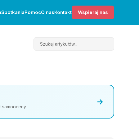
a
Spotkania
Pomoc
O nas
Kontakt
Wspieraj nas
Search
→
st samooceny.