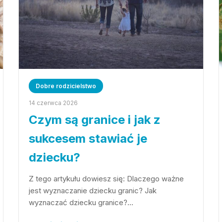
Dobre rodzicielstwo
14 czerwca 2026
Czym są granice i jak z
sukcesem stawiać je
dziecku?
Z tego artykułu dowiesz się: Dlaczego ważne
jest wyznaczanie dziecku granic? Jak
wyznaczać dziecku granice?…