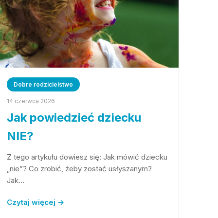
Dobre rodzicielstwo
14 czerwca 2026
Jak powiedzieć dziecku
NIE?
Z tego artykułu dowiesz się: Jak mówić dziecku
„nie”? Co zrobić, żeby zostać usłyszanym?
Jak…
Czytaj więcej →