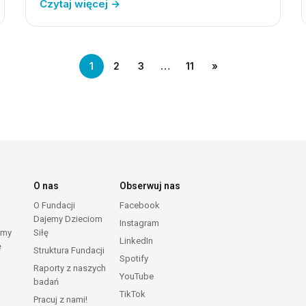
Czytaj więcej →
1
2
3
…
11
»
O nas
Obserwuj nas
O Fundacji
Facebook
Dajemy Dzieciom
Instagram
emy
Siłę
LinkedIn
ę
Struktura Fundacji
Spotify
Raporty z naszych
YouTube
badań
TikTok
Pracuj z nami!