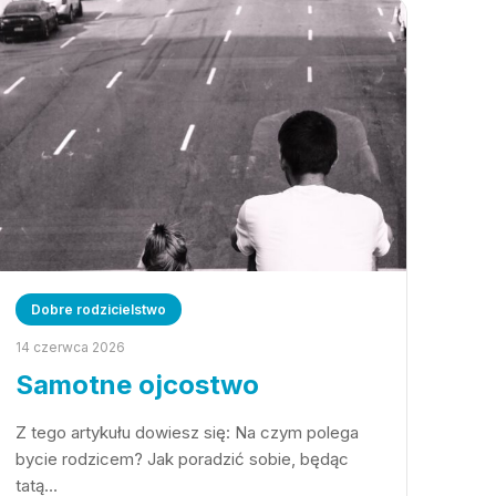
Dobre rodzicielstwo
14 czerwca 2026
Samotne ojcostwo
Z tego artykułu dowiesz się: Na czym polega
bycie rodzicem? Jak poradzić sobie, będąc
tatą…