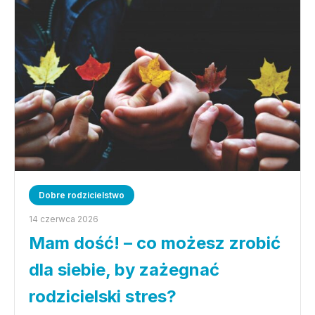
Dobre rodzicielstwo
14 czerwca 2026
Mam dość! – co możesz zrobić
dla siebie, by zażegnać
rodzicielski stres?