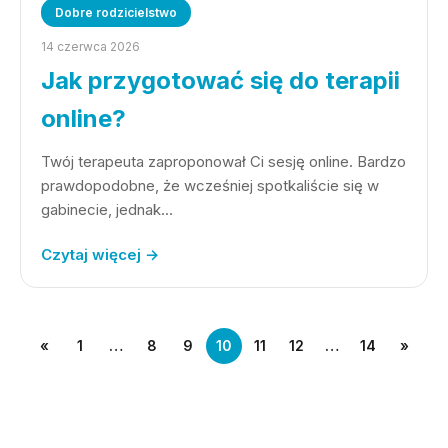
Dobre rodzicielstwo
14 czerwca 2026
Jak przygotować się do terapii
online?
Twój terapeuta zaproponował Ci sesję online. Bardzo
prawdopodobne, że wcześniej spotkaliście się w
gabinecie, jednak…
Czytaj więcej →
«
1
…
8
9
10
11
12
…
14
»