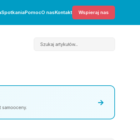
a
Spotkania
Pomoc
O nas
Kontakt
Wspieraj nas
Search
→
st samooceny.