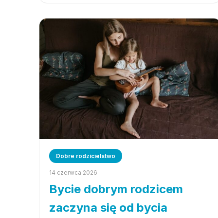
Dobre rodzicielstwo
14 czerwca 2026
Bycie dobrym rodzicem
zaczyna się od bycia