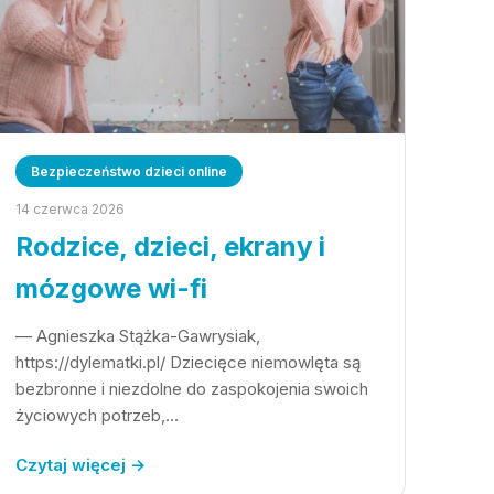
Bezpieczeństwo dzieci online
14 czerwca 2026
Rodzice, dzieci, ekrany i
mózgowe wi-fi
— Agnieszka Stążka-Gawrysiak,
https://dylematki.pl/ Dziecięce niemowlęta są
bezbronne i niezdolne do zaspokojenia swoich
życiowych potrzeb,…
Czytaj więcej →