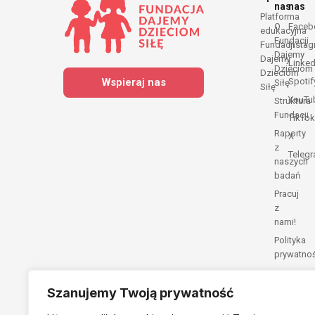
nas
nas
Platforma
O
Faceb
edukacyjna
Fundacji
Fundacji
Insta
Dajemy
Dajemy
Linked
Dzieciom
Dzieciom
Wspieraj nas
Spotif
Siłę
Siłę
YouTu
Struktura
Fundacji
TikTok
Raporty
X
z
Teleg
naszych
badań
Pracuj
z
nami!
Polityka
prywatno
Szanujemy Twoją prywatność