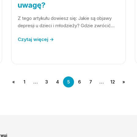
uwagę?
Z tego artykułu dowiesz się: Jakie są objawy
depresji u dzieci i młodzieży? Gdzie zwrócić…
Czytaj więcej →
«
1
…
3
4
5
6
7
…
12
»
rwuj