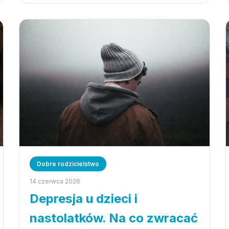
Dobre rodzicielstwo
14 czerwca 2026
Depresja u dzieci i
nastolatków. Na co zwracać