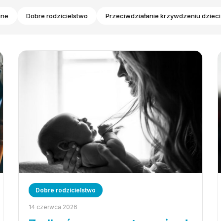
ine
Dobre rodzicielstwo
Przeciwdziałanie krzywdzeniu dzieci
Dobre rodzicielstwo
14 czerwca 2026