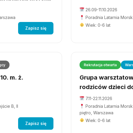
26.09-11.10.2026
Warszawa
Poradnia Latarnia Morsk
Wiek: 0-6 lat
Zapisz się
ęcy
Rekrutacja otwarta
Wars
0. m. ż.
Grupa warsztatowa
rodziców dzieci do
7.11-22.11.2026
ście B, II
Poradnia Latarnia Morska
piętro, Warszawa
Wiek: 0-6 lat
Zapisz się