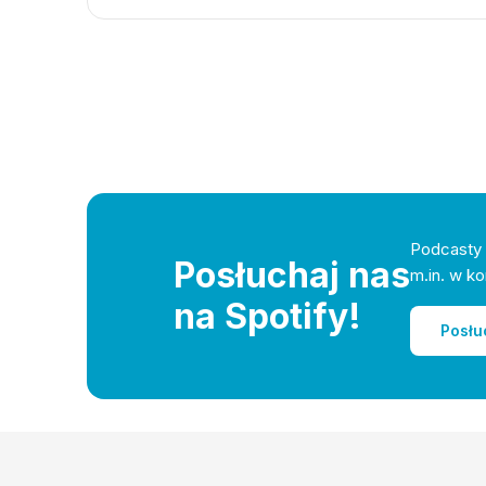
Podcasty 
Posłuchaj nas
m.in. w ko
na Spotify!
Posłu