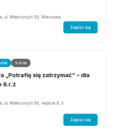
a, ul. Walecznych 59, Warszawa
Zapisz się
ztat
0-6 lat
 „Potrafię się zatrzymać” – dla
 6.r.ż
, ul. Walecznych 59, wejście B, II
Zapisz się