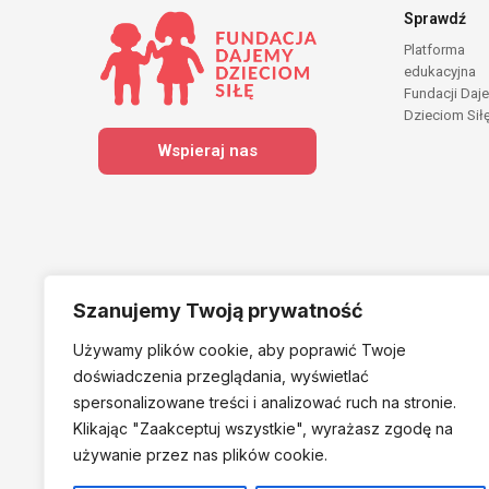
Sprawdź
Platforma
edukacyjna
Fundacji Daj
Dzieciom Sił
Wspieraj nas
Szanujemy Twoją prywatność
Używamy plików cookie, aby poprawić Twoje
Należymy do
doświadczenia przeglądania, wyświetlać
spersonalizowane treści i analizować ruch na stronie.
Klikając "Zaakceptuj
wszystkie", wyrażasz zgodę na
używanie przez nas plików cookie.