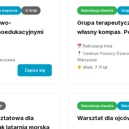
a wsparcia
0-6 lat
Rekrutacja otwarta
Grup
owo-
Grupa terapeutyczn
hoedukacyjnymi
własny kompas. Po
Rekrutacja trwa
Centrum Pomocy Dziecio
Warszawa
Warszawa
Wiek: 7-11 lat
Zapisz się
at
Rekrutacja otwarta
Wars
ztatowa dla
Warsztat dla ojców
ak latarnia morska