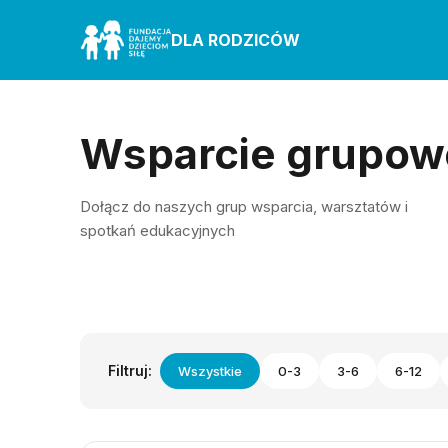
DLA RODZICÓW
Wsparcie grupow
Dołącz do naszych grup wsparcia, warsztatów i
spotkań edukacyjnych
Filtruj:
Wszystkie
0-3
3-6
6-12