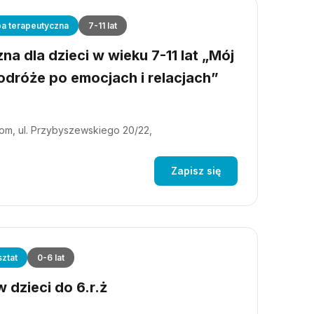
a terapeutyczna
7-11 lat
a dla dzieci w wieku 7-11 lat „Mój
dróże po emocjach i relacjach”
m, ul. Przybyszewskiego 20/22,
Zapisz się
ztat
0-6 lat
 dzieci do 6.r.ż