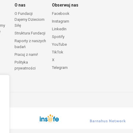
O nas
Obserwuj nas
O Fundacji
Facebook
Dajemy Dzieciom
Instagram
emy
Siłę
LinkedIn
ę
Struktura Fundacji
Spotify
Raporty z naszych
YouTube
badań
TikTok
Pracuj z nami!
X
Polityka
Telegram
prywatności