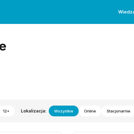
Wiedz
e
Lokalizacja:
12+
Wszystkie
Online
Stacjonarnie