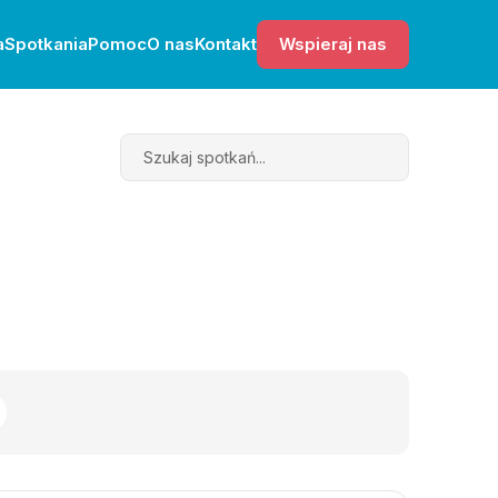
a
Spotkania
Pomoc
O nas
Kontakt
Wspieraj nas
Search