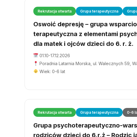
Rekrutacja otwarta
Grupa terapeutyczna
Grup
Oswoić depresję – grupa wsparci
terapeutyczna z elementami psyc
dla matek i ojców dzieci do 6. r. ż.
01.10-17.12.2026
Poradnia Latarnia Morska, ul. Walecznych 59, 
Wiek: 0-6 lat
Rekrutacja otwarta
Grupa terapeutyczna
0-6 l
Grupa psychoterapeutyczno-wars
rodziców dzieci do 6.r.ż – Rodzic j