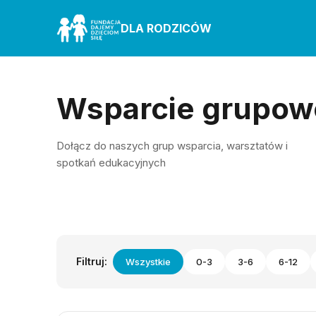
DLA RODZICÓW
Wsparcie grupow
Dołącz do naszych grup wsparcia, warsztatów i
spotkań edukacyjnych
Filtruj:
Wszystkie
0-3
3-6
6-12