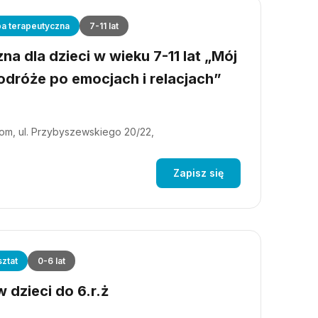
a terapeutyczna
7-11 lat
a dla dzieci w wieku 7-11 lat „Mój
dróże po emocjach i relacjach”
m, ul. Przybyszewskiego 20/22,
Zapisz się
ztat
0-6 lat
 dzieci do 6.r.ż