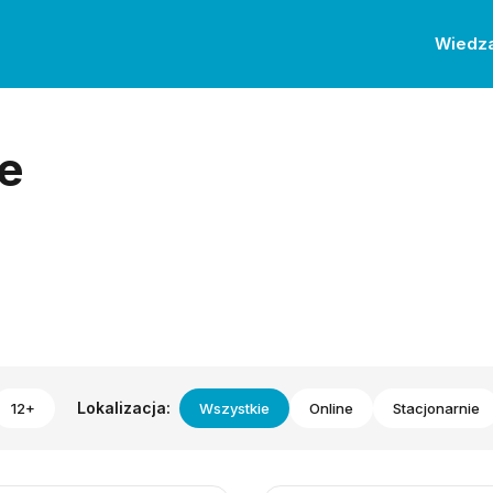
Wiedz
e
Lokalizacja:
12+
Wszystkie
Online
Stacjonarnie