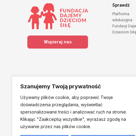
Sprawdź
Platforma
edukacyjna
Fundacji Daj
Dzieciom Sił
Wspieraj nas
Szanujemy Twoją prywatność
Używamy plików cookie, aby poprawić Twoje
Należymy do
doświadczenia przeglądania, wyświetlać
spersonalizowane treści i analizować ruch na stronie.
Klikając "Zaakceptuj
wszystkie", wyrażasz zgodę na
używanie przez nas plików cookie.