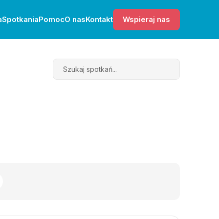
a
Spotkania
Pomoc
O nas
Kontakt
Wspieraj nas
Search