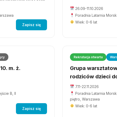
26.09-11.10.2026
Warszawa
Poradnia Latarnia Morsk
Wiek: 0-6 lat
Zapisz się
ęcy
Rekrutacja otwarta
Wars
0. m. ż.
Grupa warsztatowa
rodziców dzieci do
7.11-22.11.2026
ście B, II
Poradnia Latarnia Morska
piętro, Warszawa
Wiek: 0-6 lat
Zapisz się