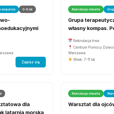
a wsparcia
0-6 lat
Rekrutacja otwarta
Grup
owo-
Grupa terapeutyczn
hoedukacyjnymi
własny kompas. Po
Rekrutacja trwa
Centrum Pomocy Dziecio
Warszawa
Warszawa
Wiek: 7-11 lat
Zapisz się
at
Rekrutacja otwarta
Wars
ztatowa dla
Warsztat dla ojców
ak latarnia morska