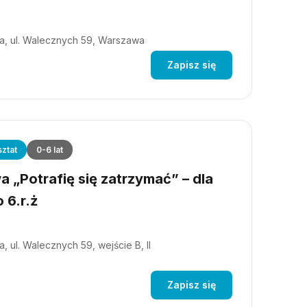
a, ul. Walecznych 59, Warszawa
Zapisz się
ztat
0-6 lat
 „Potrafię się zatrzymać” – dla
 6.r.ż
, ul. Walecznych 59, wejście B, II
Zapisz się