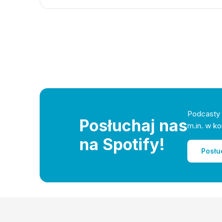
Podcasty 
Posłuchaj nas
m.in. w ko
na Spotify!
Posłu