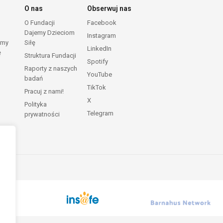
O nas
Obserwuj nas
O Fundacji
Facebook
Dajemy Dzieciom
Instagram
emy
Siłę
LinkedIn
ę
Struktura Fundacji
Spotify
Raporty z naszych
YouTube
badań
TikTok
Pracuj z nami!
X
Polityka
Telegram
prywatności