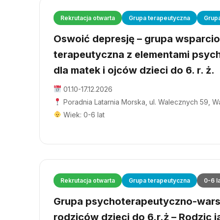
Rekrutacja otwarta
Grupa terapeutyczna
Grup
Oswoić depresję – grupa wsparci
terapeutyczna z elementami psyc
dla matek i ojców dzieci do 6. r. ż.
01.10-17.12.2026
Poradnia Latarnia Morska, ul. Walecznych 59, 
Wiek: 0-6 lat
Rekrutacja otwarta
Grupa terapeutyczna
0-6 l
Grupa psychoterapeutyczno-wars
rodziców dzieci do 6.r.ż – Rodzic j