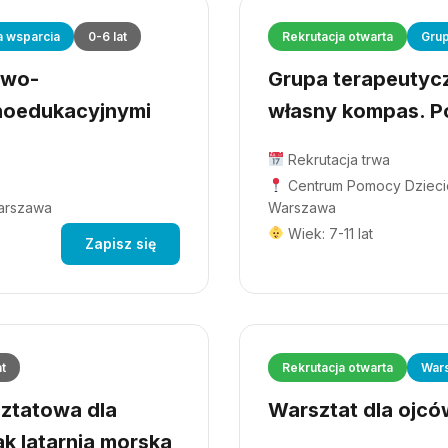
a wsparcia
0-6 lat
Rekrutacja otwarta
Grup
owo-
Grupa terapeutyczn
hoedukacyjnymi
własny kompas. Po
Rekrutacja trwa
Centrum Pomocy Dziecio
Warszawa
Warszawa
Wiek: 7-11 lat
Zapisz się
at
Rekrutacja otwarta
Wars
ztatowa dla
Warsztat dla ojców
ak latarnia morska