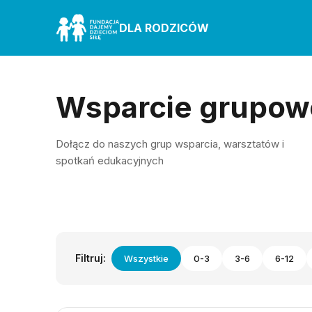
DLA RODZICÓW
Wsparcie grupow
Dołącz do naszych grup wsparcia, warsztatów i
spotkań edukacyjnych
Filtruj:
Wszystkie
0-3
3-6
6-12