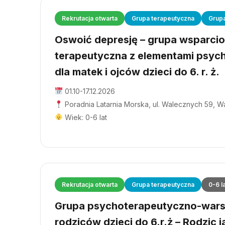
Rekrutacja otwarta
Grupa terapeutyczna
Grup
Oswoić depresję – grupa wsparci
terapeutyczna z elementami psyc
dla matek i ojców dzieci do 6. r. ż.
01.10-17.12.2026
Poradnia Latarnia Morska, ul. Walecznych 59, 
Wiek: 0-6 lat
Rekrutacja otwarta
Grupa terapeutyczna
0-6 l
Grupa psychoterapeutyczno-wars
rodziców dzieci do 6.r.ż – Rodzic j