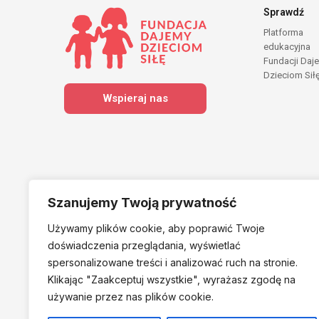
Sprawdź
Platforma
edukacyjna
Fundacji Daj
Dzieciom Sił
Wspieraj nas
Szanujemy Twoją prywatność
Używamy plików cookie, aby poprawić Twoje
Należymy do
doświadczenia przeglądania, wyświetlać
spersonalizowane treści i analizować ruch na stronie.
Klikając "Zaakceptuj
wszystkie", wyrażasz zgodę na
używanie przez nas plików cookie.