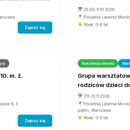
26.09-11.10.2026
Warszawa
Poradnia Latarnia Morsk
Wiek: 0-6 lat
Zapisz się
ęcy
Rekrutacja otwarta
Wars
0. m. ż.
Grupa warsztatowa
rodziców dzieci do
7.11-22.11.2026
ście B, II
Poradnia Latarnia Morska
piętro, Warszawa
Wiek: 0-6 lat
Zapisz się