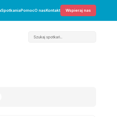
a
Spotkania
Pomoc
O nas
Kontakt
Wspieraj nas
Search