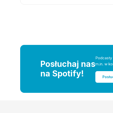
Podcasty 
Posłuchaj nas
m.in. w ko
na Spotify!
Posłu