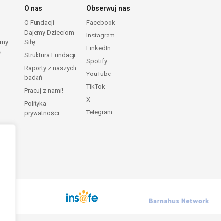
O nas
Obserwuj nas
O Fundacji
Facebook
Dajemy Dzieciom
Instagram
emy
Siłę
LinkedIn
ę
Struktura Fundacji
Spotify
Raporty z naszych
YouTube
badań
TikTok
Pracuj z nami!
X
Polityka
Telegram
prywatności