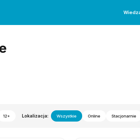
Wiedz
e
Lokalizacja:
12+
Wszystkie
Online
Stacjonarnie