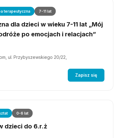
a terapeutyczna
7-11 lat
a dla dzieci w wieku 7-11 lat „Mój
dróże po emocjach i relacjach”
m, ul. Przybyszewskiego 20/22,
Zapisz się
ztat
0-6 lat
 dzieci do 6.r.ż