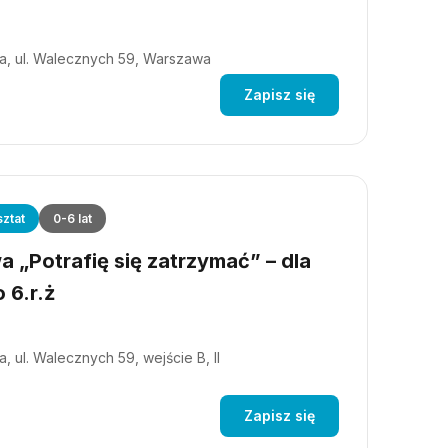
a, ul. Walecznych 59, Warszawa
Zapisz się
ztat
0-6 lat
 „Potrafię się zatrzymać” – dla
 6.r.ż
, ul. Walecznych 59, wejście B, II
Zapisz się