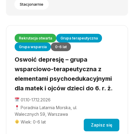
Stacjonarnie
Rekrutacja otwarta
Grupa terapeutyczna
Grupa wsparcia
0-6 lat
Oswoić depresję – grupa
wsparciowo-terapeutyczna z
elementami psychoedukacyjnymi
dla matek i ojców dzieci do 6. r. ż.
01.10-17.12.2026
Poradnia Latarnia Morska, ul.
Walecznych 59, Warszawa
Wiek: 0-6 lat
Zapisz się