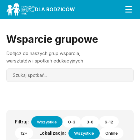
☰
DLA RODZICÓW
Wsparcie grupowe
Dołącz do naszych grup wsparcia,
warsztatów i spotkań edukacyjnych
Search
Filtruj:
Wszystkie
0-3
3-6
6-12
Lokalizacja:
12+
Wszystkie
Online