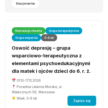
Stacjonarnie
Rekrutacja otwarta
Grupa terapeutyczna
Grupa wsparcia
0-6 lat
Oswoić depresję – grupa
wsparciowo-terapeutyczna z
elementami psychoedukacyjnymi
dla matek i ojców dzieci do 6. r. ż.
01.10-17.12.2026
Poradnia Latarnia Morska, ul.
Walecznych 59, Warszawa
Wiek: 0-6 lat
Zapisz się