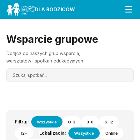
☰
DLA RODZICÓW
Wsparcie grupowe
Dołącz do naszych grup wsparcia,
warsztatów i spotkań edukacyjnych
Search
Filtruj:
Wszystkie
0-3
3-6
6-12
Lokalizacja:
12+
Wszystkie
Online