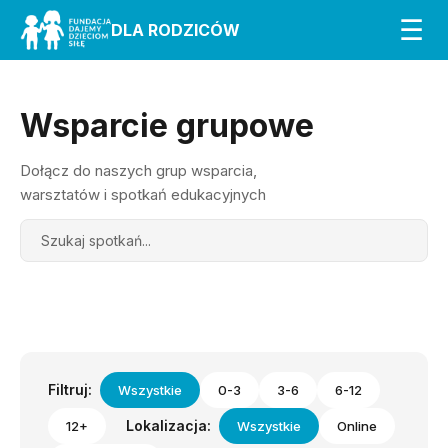
☰
DLA RODZICÓW
Wsparcie grupowe
Dołącz do naszych grup wsparcia,
warsztatów i spotkań edukacyjnych
Search
Filtruj:
Wszystkie
0-3
3-6
6-12
Lokalizacja:
12+
Wszystkie
Online