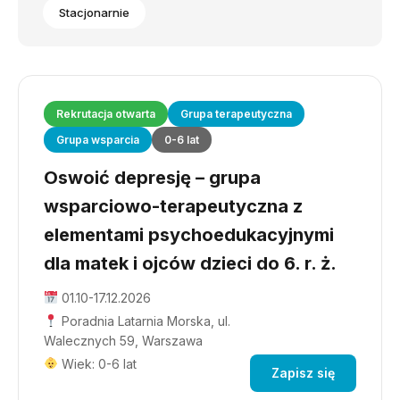
Stacjonarnie
Rekrutacja otwarta
Grupa terapeutyczna
Grupa wsparcia
0-6 lat
Oswoić depresję – grupa
wsparciowo-terapeutyczna z
elementami psychoedukacyjnymi
dla matek i ojców dzieci do 6. r. ż.
01.10-17.12.2026
Poradnia Latarnia Morska, ul.
Walecznych 59, Warszawa
Wiek: 0-6 lat
Zapisz się