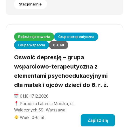
Stacjonarnie
Rekrutacja otwarta
Grupa terapeutyczna
Grupa wsparcia
0-6 lat
Oswoić depresję – grupa
wsparciowo-terapeutyczna z
elementami psychoedukacyjnymi
dla matek i ojców dzieci do 6. r. ż.
01.10-17.12.2026
Poradnia Latarnia Morska, ul.
Walecznych 59, Warszawa
Wiek: 0-6 lat
Zapisz się