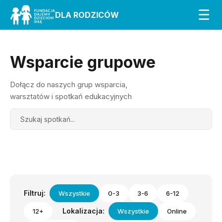
☰
DLA RODZICÓW
Wsparcie grupowe
Dołącz do naszych grup wsparcia,
warsztatów i spotkań edukacyjnych
Search
Filtruj:
Wszystkie
0-3
3-6
6-12
Lokalizacja:
12+
Wszystkie
Online