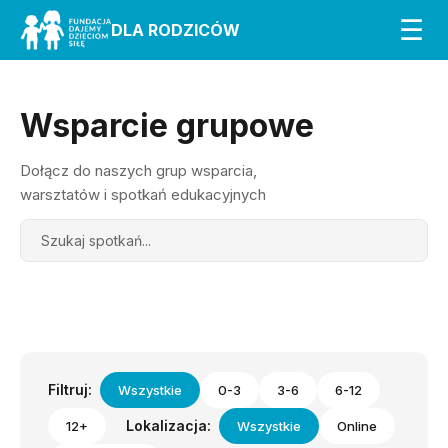
☰
DLA RODZICÓW
Wsparcie grupowe
Dołącz do naszych grup wsparcia,
warsztatów i spotkań edukacyjnych
Search
Filtruj:
Wszystkie
0-3
3-6
6-12
Lokalizacja:
12+
Wszystkie
Online