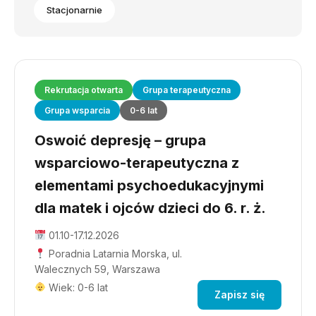
Stacjonarnie
Rekrutacja otwarta
Grupa terapeutyczna
Grupa wsparcia
0-6 lat
Oswoić depresję – grupa
wsparciowo-terapeutyczna z
elementami psychoedukacyjnymi
dla matek i ojców dzieci do 6. r. ż.
01.10-17.12.2026
Poradnia Latarnia Morska, ul.
Walecznych 59, Warszawa
Wiek: 0-6 lat
Zapisz się