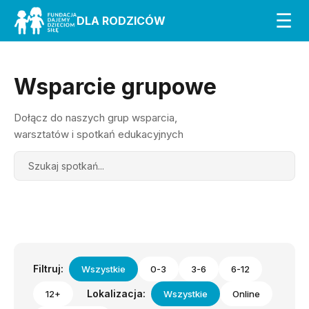
☰
DLA RODZICÓW
Wsparcie grupowe
Dołącz do naszych grup wsparcia,
warsztatów i spotkań edukacyjnych
Search
Filtruj:
Wszystkie
0-3
3-6
6-12
Lokalizacja:
12+
Wszystkie
Online