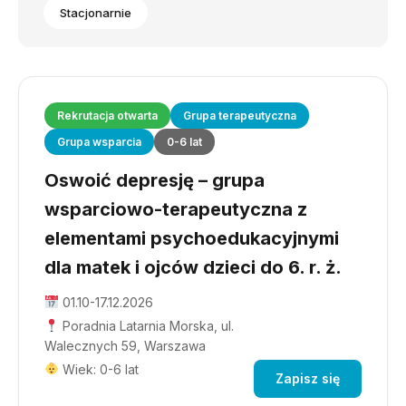
Stacjonarnie
Rekrutacja otwarta
Grupa terapeutyczna
Grupa wsparcia
0-6 lat
Oswoić depresję – grupa
wsparciowo-terapeutyczna z
elementami psychoedukacyjnymi
dla matek i ojców dzieci do 6. r. ż.
01.10-17.12.2026
Poradnia Latarnia Morska, ul.
Walecznych 59, Warszawa
Wiek: 0-6 lat
Zapisz się