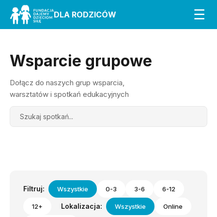
☰
DLA RODZICÓW
Wsparcie grupowe
Dołącz do naszych grup wsparcia,
warsztatów i spotkań edukacyjnych
Search
Filtruj:
Wszystkie
0-3
3-6
6-12
Lokalizacja:
12+
Wszystkie
Online