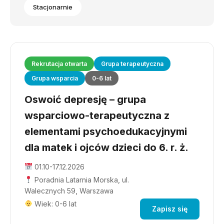
Stacjonarnie
Rekrutacja otwarta
Grupa terapeutyczna
Grupa wsparcia
0-6 lat
Oswoić depresję – grupa
wsparciowo-terapeutyczna z
elementami psychoedukacyjnymi
dla matek i ojców dzieci do 6. r. ż.
01.10-17.12.2026
Poradnia Latarnia Morska, ul.
Walecznych 59, Warszawa
Wiek: 0-6 lat
Zapisz się