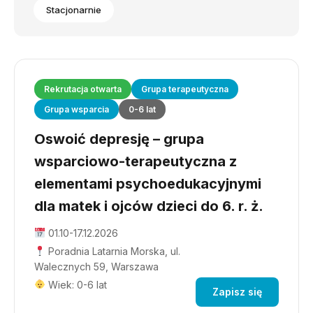
Stacjonarnie
Rekrutacja otwarta
Grupa terapeutyczna
Grupa wsparcia
0-6 lat
Oswoić depresję – grupa
wsparciowo-terapeutyczna z
elementami psychoedukacyjnymi
dla matek i ojców dzieci do 6. r. ż.
01.10-17.12.2026
Poradnia Latarnia Morska, ul.
Walecznych 59, Warszawa
Wiek: 0-6 lat
Zapisz się