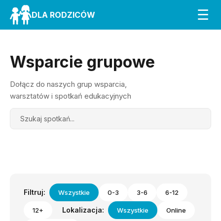
☰
DLA RODZICÓW
Wsparcie grupowe
Dołącz do naszych grup wsparcia,
warsztatów i spotkań edukacyjnych
Search
Filtruj:
Wszystkie
0-3
3-6
6-12
Lokalizacja:
12+
Wszystkie
Online