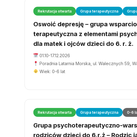
Rekrutacja otwarta
Grupa terapeutyczna
Grup
Oswoić depresję – grupa wsparci
terapeutyczna z elementami psyc
dla matek i ojców dzieci do 6. r. ż.
01.10-17.12.2026
Poradnia Latarnia Morska, ul. Walecznych 59, 
Wiek: 0-6 lat
Rekrutacja otwarta
Grupa terapeutyczna
0-6 l
Grupa psychoterapeutyczno-wars
rodziców dzieci do 6.r.ż – Rodzic j