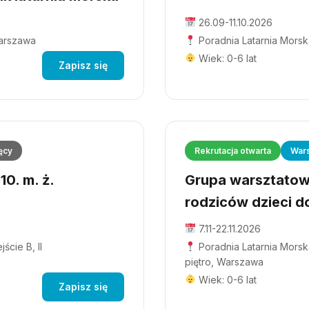
26.09-11.10.2026
Warszawa
Poradnia Latarnia Morsk
Wiek: 0-6 lat
Zapisz się
ęcy
Rekrutacja otwarta
Wars
0. m. ż.
Grupa warsztatowa
rodziców dzieci do
7.11-22.11.2026
ście B, II
Poradnia Latarnia Morska
piętro, Warszawa
Wiek: 0-6 lat
Zapisz się