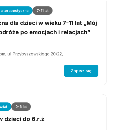
a terapeutyczna
7-11 lat
a dla dzieci w wieku 7-11 lat „Mój
dróże po emocjach i relacjach”
m, ul. Przybyszewskiego 20/22,
Zapisz się
ztat
0-6 lat
 dzieci do 6.r.ż