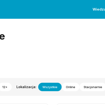
Wiedz
e
Lokalizacja:
12+
Wszystkie
Online
Stacjonarnie