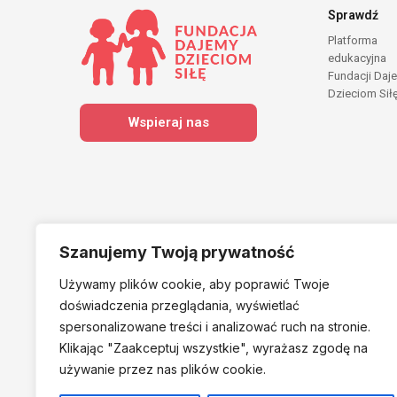
Sprawdź
Platforma
edukacyjna
Fundacji Daj
Dzieciom Sił
Wspieraj nas
Szanujemy Twoją prywatność
Używamy plików cookie, aby poprawić Twoje
Należymy do
doświadczenia przeglądania, wyświetlać
spersonalizowane treści i analizować ruch na stronie.
Klikając "Zaakceptuj
wszystkie", wyrażasz zgodę na
używanie przez nas plików cookie.