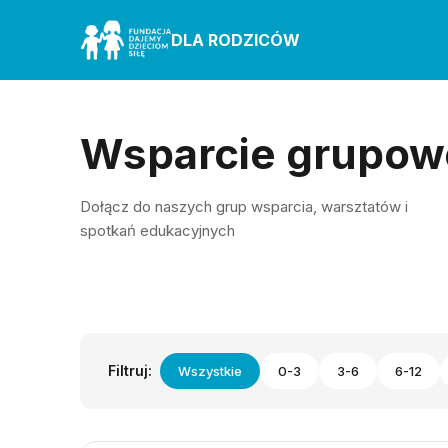
DLA RODZICÓW
Wsparcie grupow
Dołącz do naszych grup wsparcia, warsztatów i
spotkań edukacyjnych
Filtruj:
Wszystkie
0-3
3-6
6-12