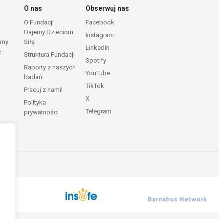
O nas
Obserwuj nas
O Fundacji
Facebook
Dajemy Dzieciom
Instagram
emy
Siłę
LinkedIn
ę
Struktura Fundacji
Spotify
Raporty z naszych
YouTube
badań
TikTok
Pracuj z nami!
X
Polityka
Telegram
prywatności