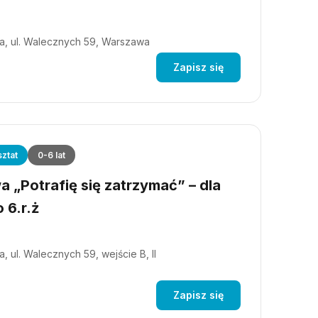
a, ul. Walecznych 59, Warszawa
Zapisz się
ztat
0-6 lat
 „Potrafię się zatrzymać” – dla
 6.r.ż
, ul. Walecznych 59, wejście B, II
Zapisz się