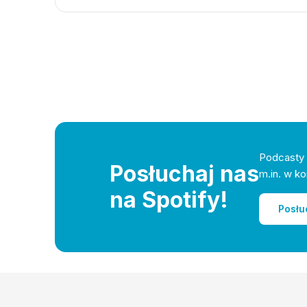
Podcasty 
Posłuchaj nas
m.in. w ko
na Spotify!
Posłu