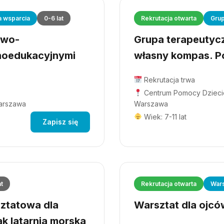
a wsparcia
0-6 lat
Rekrutacja otwarta
Grup
owo-
Grupa terapeutyczn
hoedukacyjnymi
własny kompas. Po
Rekrutacja trwa
Centrum Pomocy Dziecio
Warszawa
Warszawa
Wiek: 7-11 lat
Zapisz się
at
Rekrutacja otwarta
Wars
ztatowa dla
Warsztat dla ojców
ak latarnia morska