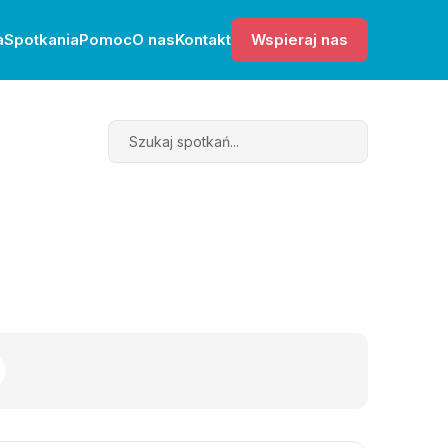
a
Spotkania
Pomoc
O nas
Kontakt
Wspieraj nas
Search