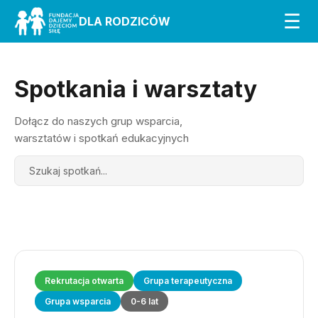
☰
DLA RODZICÓW
Spotkania i warsztaty
Dołącz do naszych grup wsparcia,
warsztatów i spotkań edukacyjnych
Search
Rekrutacja otwarta
Grupa terapeutyczna
Grupa wsparcia
0-6 lat