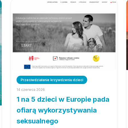
Przeciwdziałanie krzywdzeniu dzieci
14 czerwca 2026
1 na 5 dzieci w Europie pada
ofiarą wykorzystywania
seksualnego