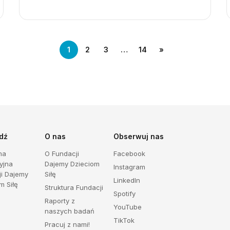
1
2
3
…
14
»
dź
O nas
Obserwuj nas
ma
O Fundacji
Facebook
yjna
Dajemy Dzieciom
Instagram
ji Dajemy
Siłę
LinkedIn
m Siłę
Struktura Fundacji
Spotify
Raporty z
YouTube
naszych badań
TikTok
Pracuj z nami!