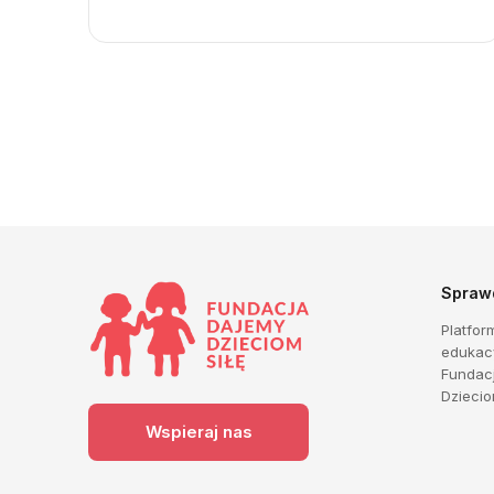
Spraw
Platfor
edukac
Fundac
Dziecio
Wspieraj nas