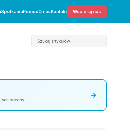
a
Spotkania
Pomoc
O nas
Kontakt
Wspieraj nas
Search
→
st samooceny.