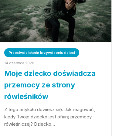
Przeciwdziałanie krzywdzeniu dzieci
14 czerwca 2026
Moje dziecko doświadcza
przemocy ze strony
rówieśników
Z tego artykułu dowiesz się: Jak reagować,
kiedy Twoje dziecko jest ofiarą przemocy
rówieśniczej? Dziecko…