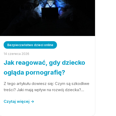
Bezpieczeństwo dzieci online
14 czerwca 2026
Jak reagować, gdy dziecko
ogląda pornografię?
Z tego artykułu dowiesz się: Czym są szkodliwe
treści? Jaki mają wpływ na rozwój dziecka?…
Czytaj więcej →