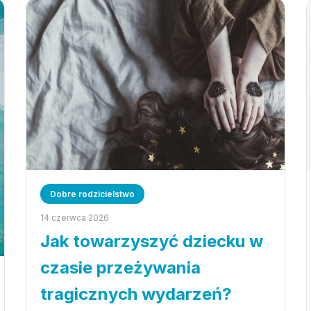
Dobre rodzicielstwo
14 czerwca 2026
Jak towarzyszyć dziecku w
czasie przeżywania
tragicznych wydarzeń?