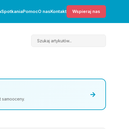
a
Spotkania
Pomoc
O nas
Kontakt
Wspieraj nas
Search
→
st samooceny.