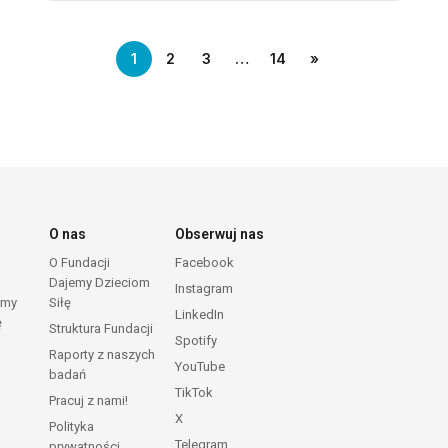
1
2
3
…
14
»
O nas
Obserwuj nas
O Fundacji
Facebook
Dajemy Dzieciom
Instagram
emy
Siłę
LinkedIn
ę
Struktura Fundacji
Spotify
Raporty z naszych
YouTube
badań
TikTok
Pracuj z nami!
X
Polityka
Telegram
prywatności