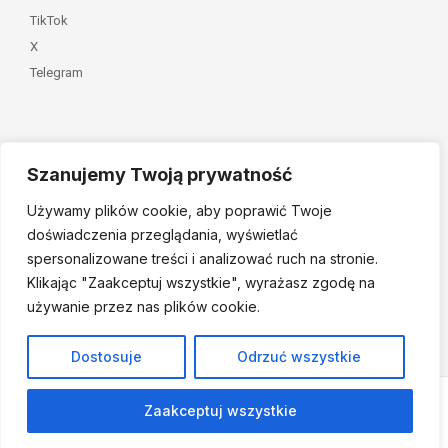
TikTok
X
Telegram
Szanujemy Twoją prywatność
Należymy do
Używamy plików cookie, aby poprawić Twoje
doświadczenia przeglądania, wyświetlać
spersonalizowane treści i analizować ruch na stronie.
Klikając "Zaakceptuj
wszystkie", wyrażasz zgodę na
używanie przez nas plików cookie.
© 2026 Fundacja Dajemy Dzieciom Siłę • Projekt:
nordmind.pl
Dostosuje
Odrzuć wszystkie
Zaakceptuj wszystkie
Strona powstała w ramach projektu finansowanego ze środków