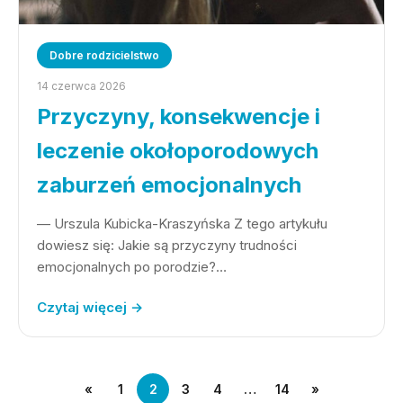
Dobre rodzicielstwo
14 czerwca 2026
Przyczyny, konsekwencje i
leczenie okołoporodowych
zaburzeń emocjonalnych
— Urszula Kubicka-Kraszyńska Z tego artykułu
dowiesz się: Jakie są przyczyny trudności
emocjonalnych po porodzie?…
Czytaj więcej →
«
1
2
3
4
…
14
»