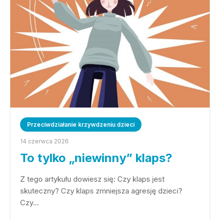
Przeciwdziałanie krzywdzeniu dzieci
14 czerwca 2026
To tylko „niewinny” klaps?
Z tego artykułu dowiesz się: Czy klaps jest
skuteczny? Czy klaps zmniejsza agresję dzieci?
Czy…