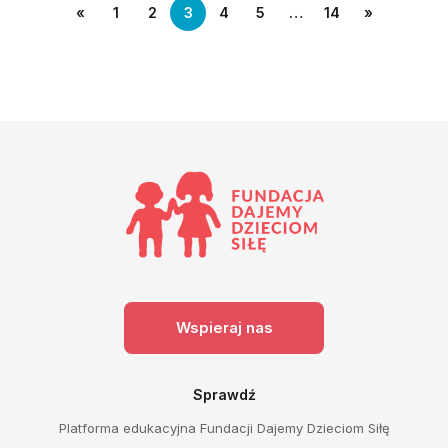
«
1
2
3
4
5
…
14
»
Wspieraj nas
Sprawdź
Platforma edukacyjna Fundacji Dajemy Dzieciom Siłę