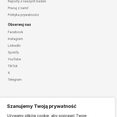
Raporty z naszych badań
Pracuj z nami!
Polityka prywatności
Obserwuj nas
Facebook
Instagram
LinkedIn
Spotify
YouTube
TikTok
X
Telegram
Szanujemy Twoją prywatność
Należymy do
Używamy plików cookie, aby poprawić Twoje