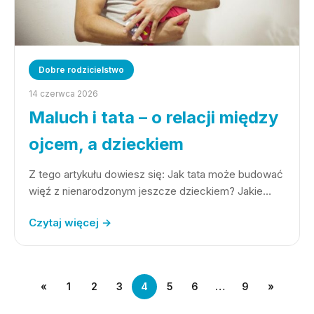
Dobre rodzicielstwo
14 czerwca 2026
Maluch i tata – o relacji między
ojcem, a dzieckiem
Z tego artykułu dowiesz się: Jak tata może budować
więź z nienarodzonym jeszcze dzieckiem? Jakie…
Czytaj więcej →
«
1
2
3
4
5
6
…
9
»