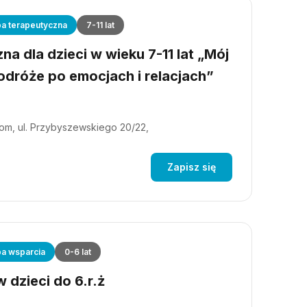
a terapeutyczna
7-11 lat
a dla dzieci w wieku 7-11 lat „Mój
dróże po emocjach i relacjach”
m, ul. Przybyszewskiego 20/22,
Zapisz się
a wsparcia
0-6 lat
 dzieci do 6.r.ż