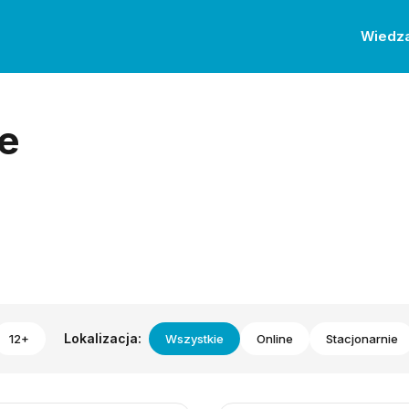
Wiedz
e
Lokalizacja:
12+
Wszystkie
Online
Stacjonarnie