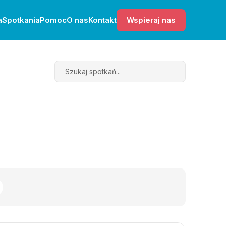
a
Spotkania
Pomoc
O nas
Kontakt
Wspieraj nas
Search