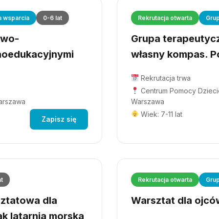
a wsparcia
0-6 lat
Rekrutacja otwarta
Grup
owo-
Grupa terapeutyczn
hoedukacyjnymi
własny kompas. Po
Rekrutacja trwa
Centrum Pomocy Dziecio
Warszawa
Warszawa
Wiek: 7-11 lat
Zapisz się
at
Rekrutacja otwarta
Grup
ztatowa dla
Warsztat dla ojców
ak latarnia morska