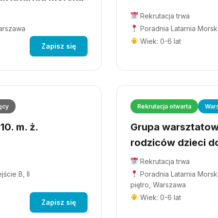
Rekrutacja trwa
Warszawa
Poradnia Latarnia Morsk
Wiek: 0-6 lat
Zapisz się
ęcy
Rekrutacja otwarta
Wars
0. m. ż.
Grupa warsztatowa
rodziców dzieci do
Rekrutacja trwa
ście B, II
Poradnia Latarnia Morska
piętro, Warszawa
Wiek: 0-6 lat
Zapisz się