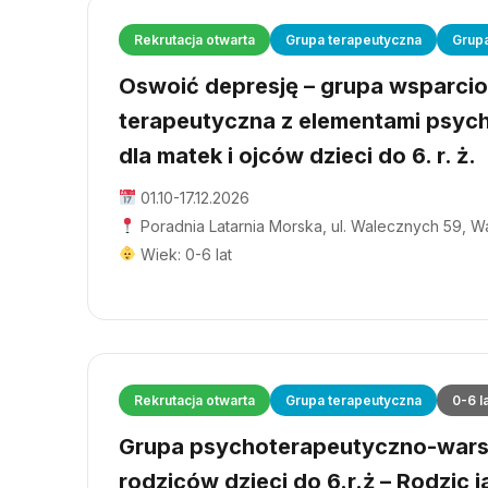
Rekrutacja otwarta
Grupa terapeutyczna
Grup
Oswoić depresję – grupa wsparci
terapeutyczna z elementami psyc
dla matek i ojców dzieci do 6. r. ż.
01.10-17.12.2026
Poradnia Latarnia Morska, ul. Walecznych 59, 
Wiek: 0-6 lat
Rekrutacja otwarta
Grupa terapeutyczna
0-6 l
Grupa psychoterapeutyczno-wars
rodziców dzieci do 6.r.ż – Rodzic j