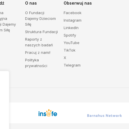
dź
O nas
Obserwuj nas
ma
O Fundacji
Facebook
yjna
Dajemy Dzieciom
Instagram
ji Dajemy
Siłę
LinkedIn
m Siłę
Struktura Fundacji
Spotify
Raporty z
YouTube
naszych badań
TikTok
Pracuj z nami!
X
Polityka
Telegram
prywatności