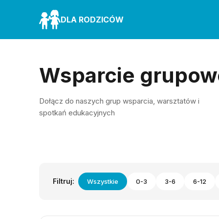
DLA RODZICÓW
Wsparcie grupow
Dołącz do naszych grup wsparcia, warsztatów i
spotkań edukacyjnych
Filtruj:
Wszystkie
0-3
3-6
6-12