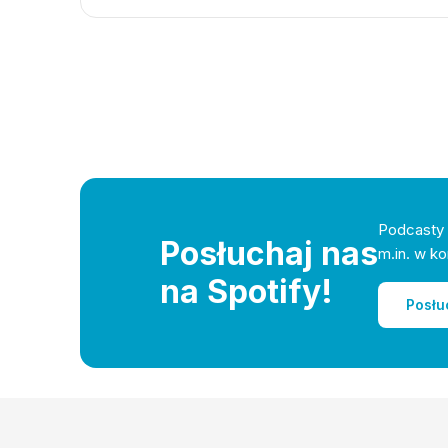
Podcasty 
Posłuchaj nas
m.in. w ko
na Spotify!
Posłu