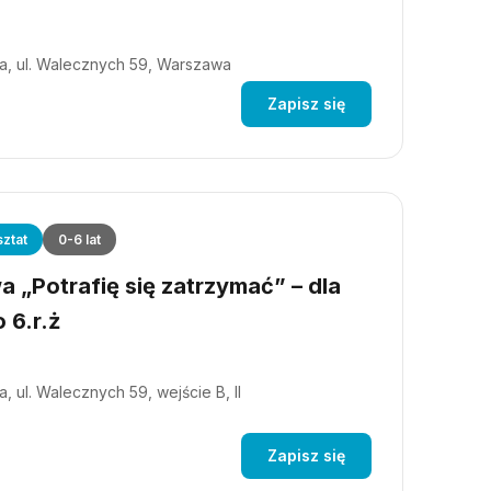
a, ul. Walecznych 59, Warszawa
Zapisz się
ztat
0-6 lat
 „Potrafię się zatrzymać” – dla
 6.r.ż
, ul. Walecznych 59, wejście B, II
Zapisz się