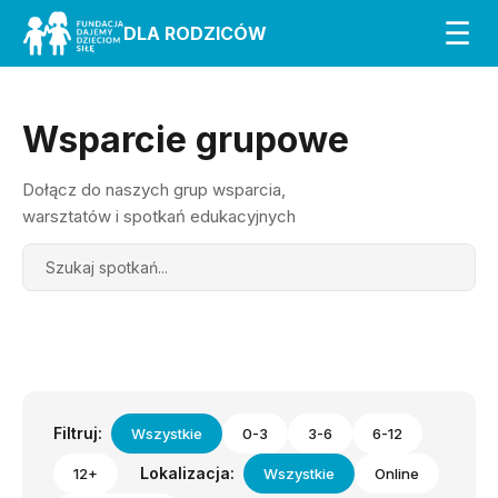
☰
DLA RODZICÓW
Wsparcie grupowe
Dołącz do naszych grup wsparcia,
warsztatów i spotkań edukacyjnych
Search
Filtruj:
Wszystkie
0-3
3-6
6-12
Lokalizacja:
12+
Wszystkie
Online