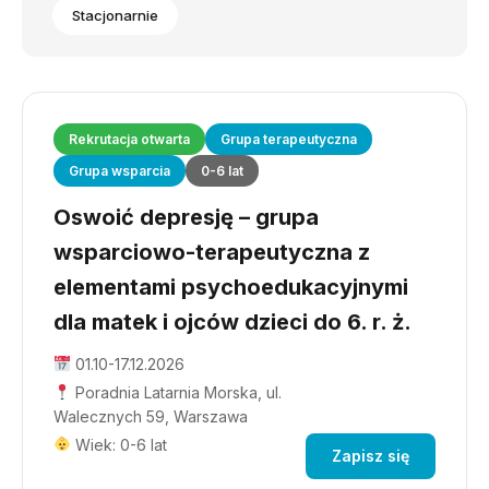
Stacjonarnie
Rekrutacja otwarta
Grupa terapeutyczna
Grupa wsparcia
0-6 lat
Oswoić depresję – grupa
wsparciowo-terapeutyczna z
elementami psychoedukacyjnymi
dla matek i ojców dzieci do 6. r. ż.
01.10-17.12.2026
Poradnia Latarnia Morska, ul.
Walecznych 59, Warszawa
Wiek: 0-6 lat
Zapisz się