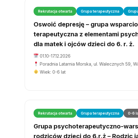
Rekrutacja otwarta
Grupa terapeutyczna
Grup
Oswoić depresję – grupa wsparci
terapeutyczna z elementami psyc
dla matek i ojców dzieci do 6. r. ż.
01.10-17.12.2026
Poradnia Latarnia Morska, ul. Walecznych 59, 
Wiek: 0-6 lat
Rekrutacja otwarta
Grupa terapeutyczna
0-6 l
Grupa psychoterapeutyczno-wars
rodziców dzieci do 6.r.ż – Rodzic j