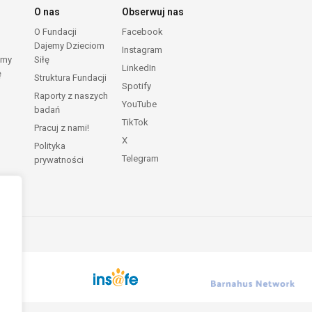
O nas
Obserwuj nas
O Fundacji
Facebook
Dajemy Dzieciom
Instagram
emy
Siłę
LinkedIn
ę
Struktura Fundacji
Spotify
Raporty z naszych
YouTube
badań
TikTok
Pracuj z nami!
X
Polityka
Telegram
prywatności