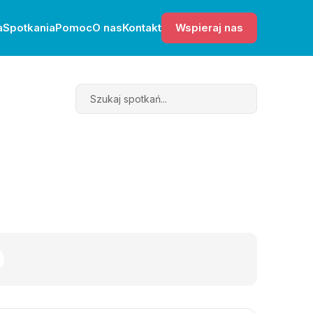
a
Spotkania
Pomoc
O nas
Kontakt
Wspieraj nas
Search