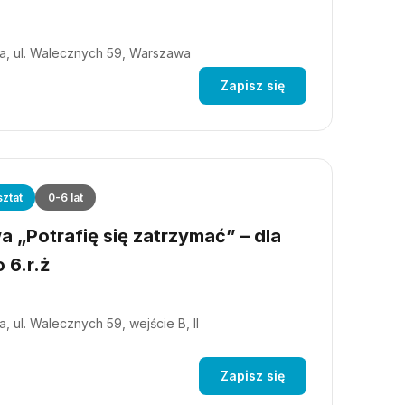
a, ul. Walecznych 59, Warszawa
Zapisz się
ztat
0-6 lat
 „Potrafię się zatrzymać” – dla
 6.r.ż
, ul. Walecznych 59, wejście B, II
Zapisz się