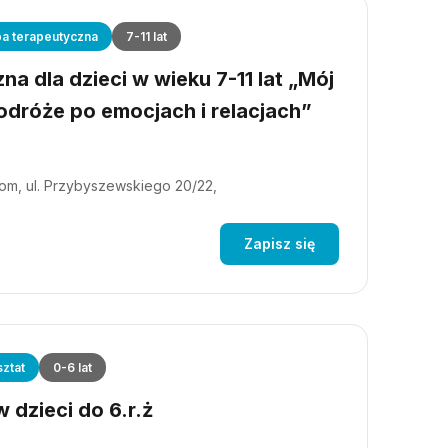
a terapeutyczna
7-11 lat
a dla dzieci w wieku 7-11 lat „Mój
dróże po emocjach i relacjach”
m, ul. Przybyszewskiego 20/22,
Zapisz się
ztat
0-6 lat
 dzieci do 6.r.ż