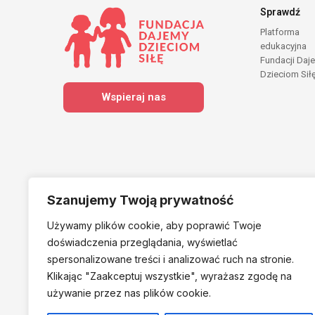
Sprawdź
Platforma
edukacyjna
Fundacji Daj
Dzieciom Sił
Wspieraj nas
Szanujemy Twoją prywatność
Używamy plików cookie, aby poprawić Twoje
Należymy do
doświadczenia przeglądania, wyświetlać
spersonalizowane treści i analizować ruch na stronie.
Klikając "Zaakceptuj
wszystkie", wyrażasz zgodę na
używanie przez nas plików cookie.