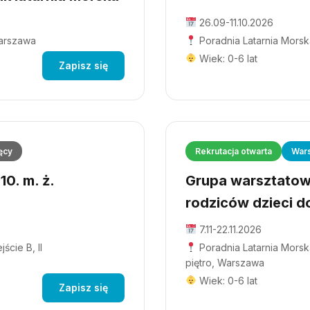
26.09-11.10.2026
Warszawa
Poradnia Latarnia Morsk
Wiek: 0-6 lat
Zapisz się
ęcy
Rekrutacja otwarta
Wars
0. m. ż.
Grupa warsztatowa
rodziców dzieci do
7.11-22.11.2026
ście B, II
Poradnia Latarnia Morska
piętro, Warszawa
Wiek: 0-6 lat
Zapisz się