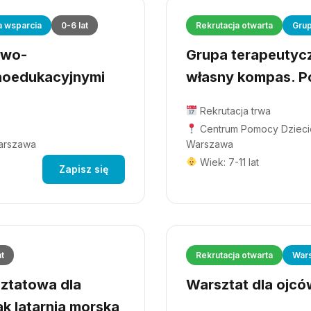
a wsparcia
0-6 lat
Rekrutacja otwarta
Grup
owo-
Grupa terapeutyczn
hoedukacyjnymi
własny kompas. Po
Rekrutacja trwa
Centrum Pomocy Dziecio
Warszawa
Warszawa
Wiek: 7-11 lat
Zapisz się
at
Rekrutacja otwarta
Wars
ztatowa dla
Warsztat dla ojców
ak latarnia morska