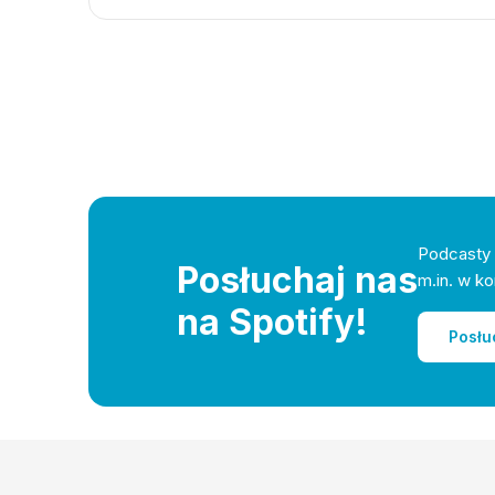
Podcasty 
Posłuchaj nas
m.in. w ko
na Spotify!
Posłu