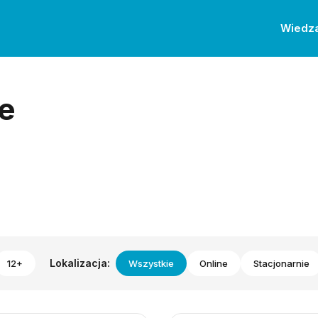
Wiedz
e
Lokalizacja:
12+
Wszystkie
Online
Stacjonarnie