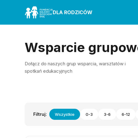
DLA RODZICÓW
Wsparcie grupow
Dołącz do naszych grup wsparcia, warsztatów i
spotkań edukacyjnych
Filtruj:
Wszystkie
0-3
3-6
6-12