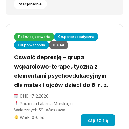
Stacjonarnie
Rekrutacja otwarta
Grupa terapeutyczna
Grupa wsparcia
0-6 lat
Oswoić depresję – grupa
wsparciowo-terapeutyczna z
elementami psychoedukacyjnymi
dla matek i ojców dzieci do 6. r. ż.
01.10-17.12.2026
Poradnia Latarnia Morska, ul.
Walecznych 59, Warszawa
Wiek: 0-6 lat
Zapisz się