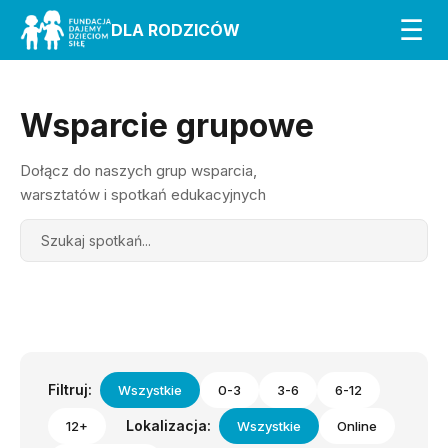
☰
DLA RODZICÓW
Wsparcie grupowe
Dołącz do naszych grup wsparcia,
warsztatów i spotkań edukacyjnych
Search
Filtruj:
Wszystkie
0-3
3-6
6-12
Lokalizacja:
12+
Wszystkie
Online