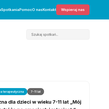
a
Spotkania
Pomoc
O nas
Kontakt
Wspieraj nas
Search
a terapeutyczna
7-11 lat
a dla dzieci w wieku 7-11 lat „Mój