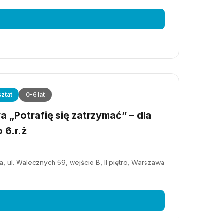
ztat
0-6 lat
 „Potrafię się zatrzymać” – dla
 6.r.ż
, ul. Walecznych 59, wejście B, II piętro, Warszawa