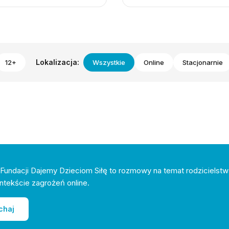
Lokalizacja:
12+
Wszystkie
Online
Stacjonarnie
Fundacji Dajemy Dzieciom Siłę to rozmowy na temat rodzicielstw
ntekście zagrożeń online.
chaj