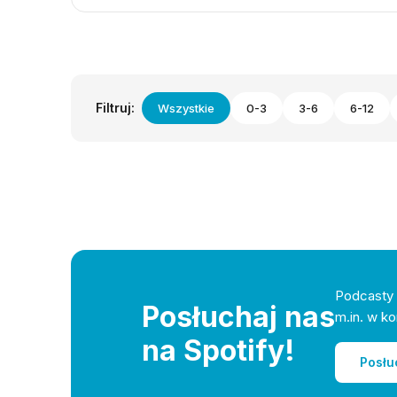
Filtruj:
Wszystkie
0-3
3-6
6-12
Podcasty 
Posłuchaj nas
m.in. w ko
na Spotify!
Posłu