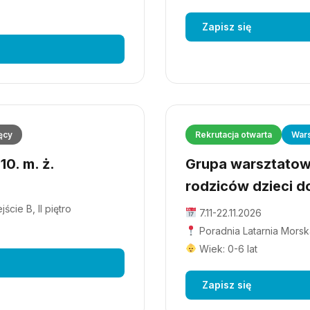
Zapisz się
ęcy
Rekrutacja otwarta
Wars
0. m. ż.
Grupa warsztatowa
rodziców dzieci do
cie B, II piętro
7.11-22.11.2026
Poradnia Latarnia Morska
Wiek: 0-6 lat
Zapisz się