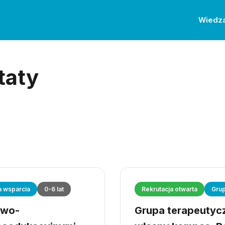
Wiedz
taty
a wsparcia
0-6 lat
Rekrutacja otwarta
Grup
owo-
Grupa terapeutyczn