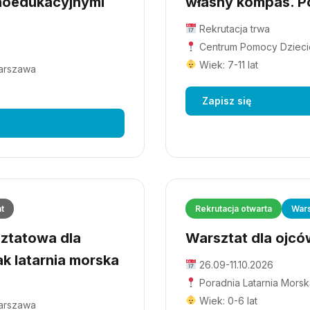
hoedukacyjnymi
własny kompas. Po
Rekrutacja trwa
Centrum Pomocy Dziecio
Wiek: 7-11 lat
Warszawa
Zapisz się
at
Rekrutacja otwarta
Wars
ztatowa dla
Warsztat dla ojców
ak latarnia morska
26.09-11.10.2026
Poradnia Latarnia Morsk
Wiek: 0-6 lat
Warszawa