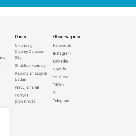
O nas
Obserwuj nas
O Fundacji
Facebook
Dajemy Dzieciom
Instagram
emy
Siłę
LinkedIn
ę
Struktura Fundacji
Spotify
Raporty z naszych
YouTube
badań
TikTok
Pracuj z nami!
X
Polityka
Telegram
prywatności