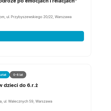
dróże po emocjach i relacjach”
m, ul. Przybyszewskiego 20/22, Warszawa
ztat
0-6 lat
 dzieci do 6.r.ż
a, ul. Walecznych 59, Warszawa