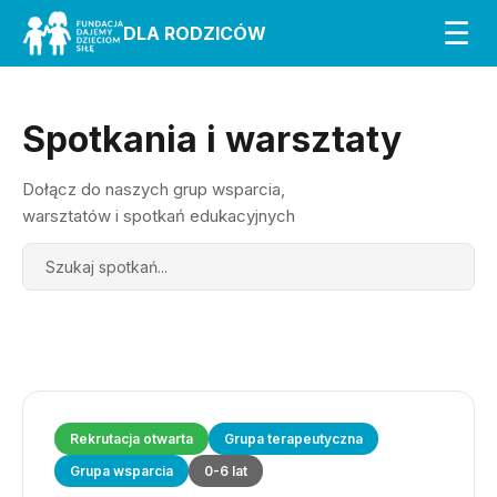
☰
DLA RODZICÓW
Spotkania i warsztaty
Dołącz do naszych grup wsparcia,
warsztatów i spotkań edukacyjnych
Search
Rekrutacja otwarta
Grupa terapeutyczna
Grupa wsparcia
0-6 lat