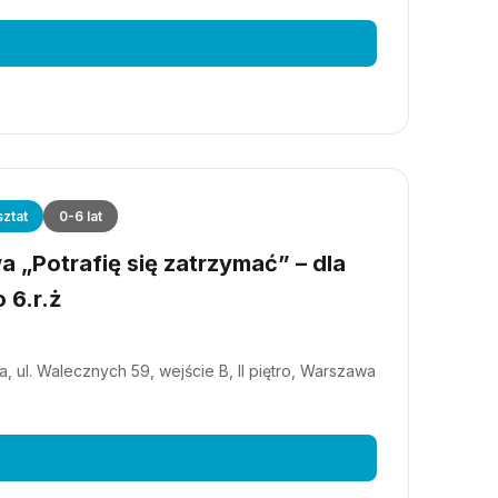
ztat
0-6 lat
 „Potrafię się zatrzymać” – dla
 6.r.ż
, ul. Walecznych 59, wejście B, II piętro, Warszawa