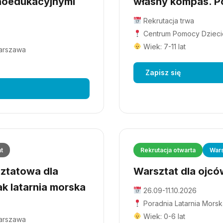
hoedukacyjnymi
własny kompas. Po
Rekrutacja trwa
Centrum Pomocy Dziecio
Wiek: 7-11 lat
Warszawa
Zapisz się
at
Rekrutacja otwarta
Wars
ztatowa dla
Warsztat dla ojców
ak latarnia morska
26.09-11.10.2026
Poradnia Latarnia Morsk
Wiek: 0-6 lat
Warszawa