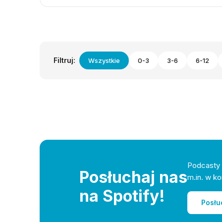
Filtruj:
Wszystkie
0-3
3-6
6-12
Podcasty 
Posłuchaj nas
m.in. w ko
na Spotify!
Posłu