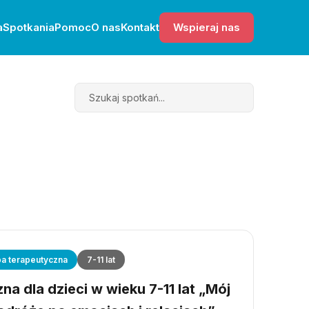
a
Spotkania
Pomoc
O nas
Kontakt
Wspieraj nas
Search
a terapeutyczna
7-11 lat
a dla dzieci w wieku 7-11 lat „Mój