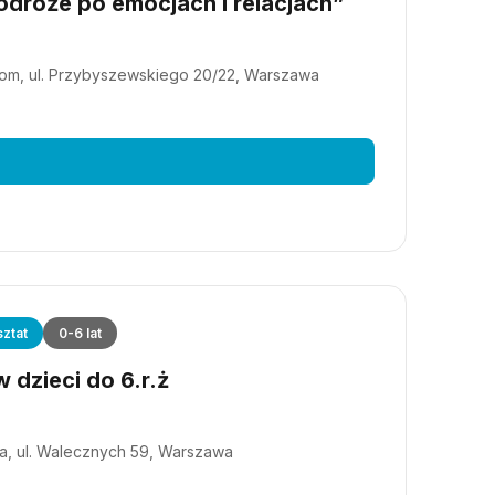
dróże po emocjach i relacjach”
m, ul. Przybyszewskiego 20/22, Warszawa
ztat
0-6 lat
 dzieci do 6.r.ż
a, ul. Walecznych 59, Warszawa