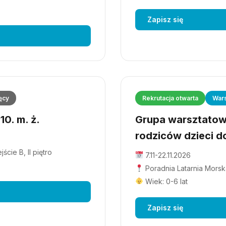
Zapisz się
ęcy
Rekrutacja otwarta
Wars
0. m. ż.
Grupa warsztatowa
rodziców dzieci do
cie B, II piętro
7.11-22.11.2026
Poradnia Latarnia Morska
Wiek: 0-6 lat
Zapisz się