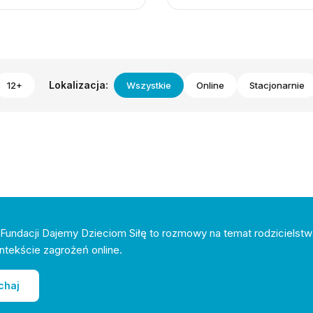
Lokalizacja:
12+
Wszystkie
Online
Stacjonarnie
Fundacji Dajemy Dzieciom Siłę to rozmowy na temat rodzicielstw
ntekście zagrożeń online.
chaj