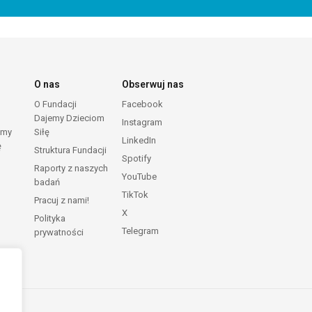
O nas
Obserwuj nas
O Fundacji
Facebook
Dajemy Dzieciom
Instagram
emy
Siłę
LinkedIn
ę
Struktura Fundacji
Spotify
Raporty z naszych
YouTube
badań
TikTok
Pracuj z nami!
X
Polityka
Telegram
prywatności