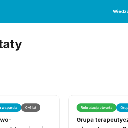
Wiedz
taty
a wsparcia
0-6 lat
Rekrutacja otwarta
Grup
owo-
Grupa terapeutyczn