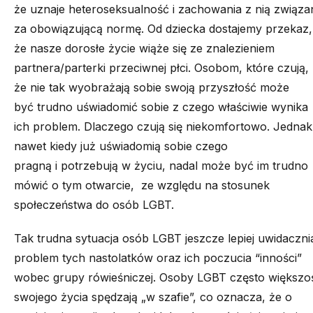
że uznaje heteroseksualność i zachowania z nią związa
za
obowiązującą
normę.
Od
dziecka dostajemy
przekaz,
że nasze dorosłe życie wiąże się ze znalezieniem
partnera/parterki przeciwnej płci.
Osobom, które czują,
że nie tak wyobrażają sobie swoją przyszłość może
być
trudno uświadomić sobie z czego właściwie wynika
ich problem
.
D
laczego
czują się niekomfortowo
.
Jednak
nawet kiedy już uświadomią sobie czego
pragną
i
potrzebują w życiu, nadal może być im trudno
mówić o tym
otwarcie
,
ze
względu na stosunek
społeczeństwa do osób LGBT
.
Tak
trudna sytuacja osób LGBT jeszcze lepiej uwidaczni
problem
tych nastolatków oraz ich poczucia “inności”
wobec grupy rówieśniczej.
Osoby LGBT często większo
swoj
ego życia
spędzają „
w szafie”
,
co oznacza, że o