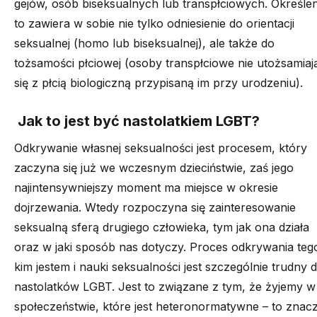
gej
ów
,
osób
biseksualn
ych
lub
transpłciow
ych
.
Określen
to zawiera w sobie nie tylko odniesienie do orientacji
seksualnej (homo lub biseksualnej)
,
ale także do
tożsamości płciowej (osoby
transpłciowe
nie utożsamiaj
się z płcią biologiczną przypisaną im przy urodzeniu)
.
Jak to jest być nastolatkiem LGBT?
Odkrywanie własnej seksualności jest procesem, który
zaczyna się już w
e wczesnym
dzieciństwie
, zaś jego
najintensywniejszy moment ma miejsce w okresie
dojrzewania.
Wtedy rozpoczyna się zainteresowanie
seksualną sferą
drugiego
człowieka, tym jak ona działa
oraz w jaki sposób nas dotyczy.
P
roces
odkrywania teg
kim jestem i
nauki
seksualności
jest szczególnie trudny d
nastolatków LGBT.
Jest to związane z tym,
że
żyjemy
w
społeczeństwie, które jest
heteronormatywne
– to znacz