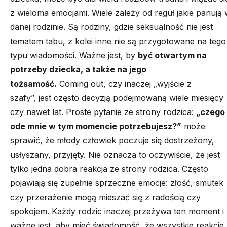
z wieloma emocjami. Wiele zależy od reguł jakie panują
danej rodzinie. Są rodziny, gdzie seksualność nie jest
tematem tabu, z kolei inne nie są przygotowane na tego
typu wiadomości. Ważne jest, by
być otwartym na
potrzeby dziecka, a także na jego
tożsamość.
Coming out, czy inaczej „wyjście z
szafy”, jest często decyzją podejmowaną wiele miesięcy
czy nawet lat. Proste pytanie ze strony rodzica:
„czego
ode mnie w tym momencie potrzebujesz?”
może
sprawić, że młody człowiek poczuje się dostrzeżony,
usłyszany, przyjęty. Nie oznacza to oczywiście, że jest
tylko jedna dobra reakcja ze strony rodzica. Często
pojawiają się zupełnie sprzeczne emocje: złość, smutek
czy przerażenie mogą mieszać się z radością czy
spokojem. Każdy rodzic inaczej przeżywa ten moment i
ważne jest, aby mieć świadomość, że wszystkie reakcje