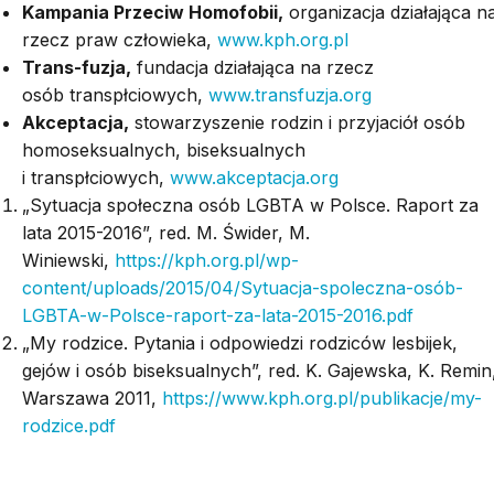
Kampania Przeciw Homofobii,
organizacja działająca n
rzecz praw człowieka,
www.kph.org.pl
Trans-fuzja,
fundacja działająca na rzecz
osób
transpłciowych
,
www.transfuzja.org
Akceptacja,
stowarzyszenie rodzin i przyjaciół osób
homoseksualnych, biseksualnych
i
transpłciowych
,
www.akceptacja.org
„Sytuacja społeczna osób LGBTA w Polsce. Raport za
lata 2015-2016”, red. M. Świder, M.
Winiewski
,
https://kph.org.pl/wp-
content/uploads/2015/04/Sytuacja-spoleczna-osób-
LGBTA-w-Polsce-raport-za-lata-2015-2016.pdf
„My rodzice. Pytania i odpowiedzi rodziców lesbijek,
gejów i osób biseksualnych”, red. K. Gajewska, K.
Remin
Warszawa 2011,
https://www.kph.org.pl/publikacje/my-
rodzice.pdf