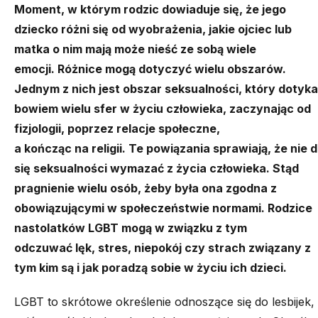
Moment
,
w którym
rodzic dowiaduje się, że jego
dziecko
różni się od
wyobrażenia, jakie ojciec lub
matka o nim mają
może nieść ze sobą wiele
emocji.
Różnice
mo
gą
dotyczyć wielu obszarów.
Jednym z nich jest obszar seksualności
, który
dotyka
bowiem wielu
sfer w życiu człowieka, zaczynając od
fizjologii,
poprzez
relacje
społeczne,
a
kończąc
na
religii
.
Te powiązania sprawiają, ż
e nie 
się
seksualności wymazać z życia człowieka. Stąd
pragnienie wielu osób, żeby była ona zgodna
z
obowiązującymi w
społeczeństwie
normami
.
Rodzice
nastolatków LGBT mogą w związku z tym
odczuwać
lęk
,
stres, niepokój
czy strach związany z
tym kim są i jak poradz
ą
sobie w życiu ich dzieci.
LGBT to skrótowe określenie odnoszące się do lesbij
e
k,