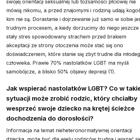
swojej
orientacji
seksualnej
lub tożsamości
płciowej
nie
mówią nikomu, a przed znajomymi i rodziną udają kogoś
kim nie są.
Dorastanie i dojrzewanie już samo w sobie je
trudnym procesem, a kiedy dorzucimy do niego jeszcze
stały stres spowodowany strachem przed brakiem
akceptacji ze strony otoczenia może stać się ono
doświadczeniem, które stanie się zbyt trudne dla młode
człowieka.
Prawie 70% nastolatków LGBT ma myśli
samobójcze, a
blisko
50% objawy depresji (1).
Jak wspierać nastolatków LGBT?
Co w takie
sytuacji może zrobić rod
zic, który chciałby
wesprzeć swoje dziecko na
krętej
ścieżce
dochodzenia do dorosłości?
Informacja na temat nieheteronormatywnej orientacji
dziecka, może być dla wielu rodziców trudna i wiązać si