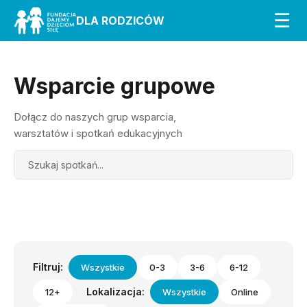
☰
DLA RODZICÓW
Wsparcie grupowe
Dołącz do naszych grup wsparcia,
warsztatów i spotkań edukacyjnych
Search
Filtruj:
Wszystkie
0-3
3-6
6-12
Lokalizacja:
12+
Wszystkie
Online