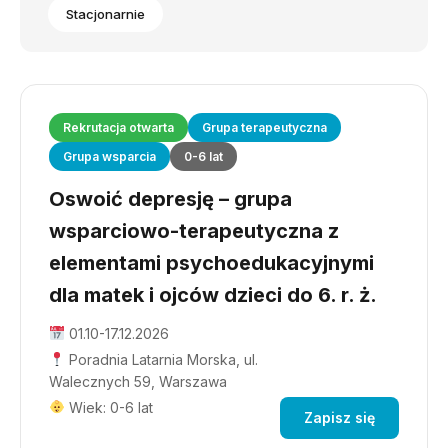
Stacjonarnie
Rekrutacja otwarta
Grupa terapeutyczna
Grupa wsparcia
0-6 lat
Oswoić depresję – grupa
wsparciowo-terapeutyczna z
elementami psychoedukacyjnymi
dla matek i ojców dzieci do 6. r. ż.
01.10-17.12.2026
Poradnia Latarnia Morska, ul.
Walecznych 59, Warszawa
Wiek: 0-6 lat
Zapisz się