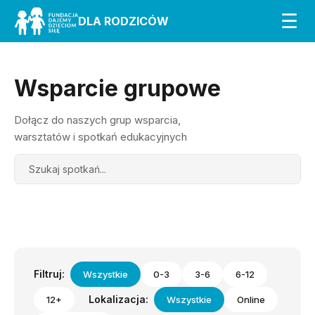
☰
DLA RODZICÓW
Wsparcie grupowe
Dołącz do naszych grup wsparcia,
warsztatów i spotkań edukacyjnych
Search
Filtruj:
Wszystkie
0-3
3-6
6-12
Lokalizacja:
12+
Wszystkie
Online