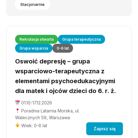
Stacjonarnie
Rekrutacja otwarta
Grupa terapeutyczna
Grupa wsparcia
0-6 lat
Oswoić depresję – grupa
wsparciowo-terapeutyczna z
elementami psychoedukacyjnymi
dla matek i ojców dzieci do 6. r. ż.
01.10-17.12.2026
Poradnia Latarnia Morska, ul.
Walecznych 59, Warszawa
Wiek: 0-6 lat
Zapisz się