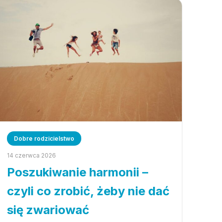
Dobre rodzicielstwo
14 czerwca 2026
Poszukiwanie harmonii –
czyli co zrobić, żeby nie dać
się zwariować