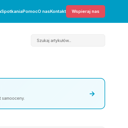
a
Spotkania
Pomoc
O nas
Kontakt
Wspieraj nas
Search
→
st samooceny.