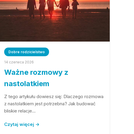
Dobre rodzicielstwo
14 czerwca 2026
Ważne rozmowy z
nastolatkiem
Z tego artykułu dowiesz się: Dlaczego rozmowa
z nastolatkiem jest potrzebna? Jak budować
bliskie relacje…
Czytaj więcej →