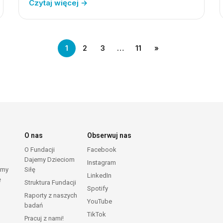
Czytaj więcej →
1
2
3
…
11
»
O nas
Obserwuj nas
O Fundacji
Facebook
Dajemy Dzieciom
Instagram
emy
Siłę
LinkedIn
ę
Struktura Fundacji
Spotify
Raporty z naszych
YouTube
badań
TikTok
Pracuj z nami!